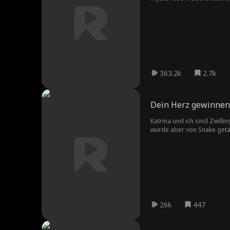
gezwungen ist, die Kontrol
Rechtswesen zurechtfinden 
entdeckt sie, dass diese I
363.2k
2.7k
Dein Herz gewinnen
Katrina und ich sind Zwill
wurde aber von Snake getäus
gewähren. Ich weiß, wie sch
will.
26k
447