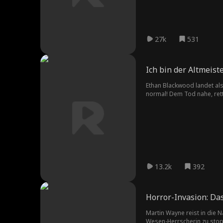
27k
531
Ich bin der Altmeis
Ethan Blackwood landet als 
normal! Dem Tod nahe, rett
13.2k
392
Horror-Invasion: Da
Martin Wayne reist in die 
Wesen-Herrscherin zu stopp