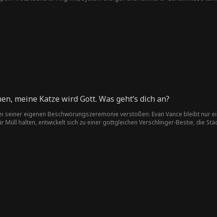
.
en, meine Katze wird Gott. Was geht’s dich an?
i seiner eigenen Beschwörungszeremonie verstoßen: Evan Vance bleibt nur ein
r Müll halten, entwickelt sich zu einer gottgleichen Verschlinger-Bestie, die 
ft. Währenddessen ahnt das angebliche Genie Iris Moore nicht, dass der Mann, 
eg ist, ein Gott zu werden.