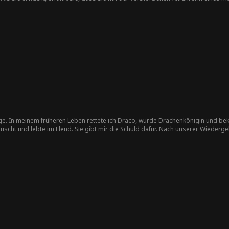
le über das Untergrundimperium zu übernehmen. Um zu überleben, muss sie sic
und gleichzeitig heimlich die Verschwörung hinter dieser Verwechslung untersuc
dentitätsfälschung auf schockierende Weise mit ihrer eigenen Herkunft zusam
inge. In meinem früheren Leben rettete ich Draco, wurde Drachenkönigin und b
cht und lebte im Elend. Sie gibt mir die Schuld dafür. Nach unserer Wiedergebu
wer es ist, Draco zu heiraten und sein Drachenbaby auszutragen. Wenn sie das w