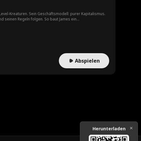
-Level-Kreaturen. Sein Geschäftsmodell: purer Kapitalismus.
nd seinen Regeln folgen. So baut James ein
n zerstört.
Abspielen
Herunterladen