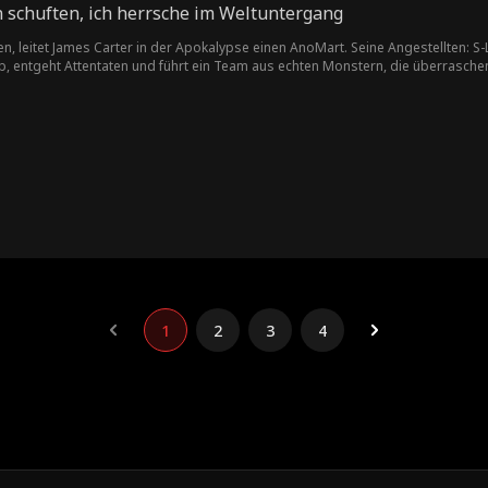
schuften, ich herrsche im Weltuntergang
en, leitet James Carter in der Apokalypse einen AnoMart. Seine Angestellten: S
ab, entgeht Attentaten und führt ein Team aus echten Monstern, die überrasche
ie Menschheit retten könnte – falls der Anomaly Lord nicht vorher den Planete
1
2
3
4