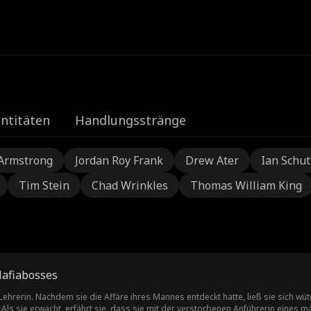
e
ntitäten
Handlungsstränge
Armstrong
Jordan Roy Frank
Drew Ater
Ian Schu
Tim Stein
Chad Wrinkles
Thomas William King
Mafiabosses
Lehrerin. Nachdem sie die Affäre ihres Mannes entdeckt hatte, ließ sie sich wü
 Als sie erwacht, erfährt sie, dass sie mit der verstorbenen Anführerin eines