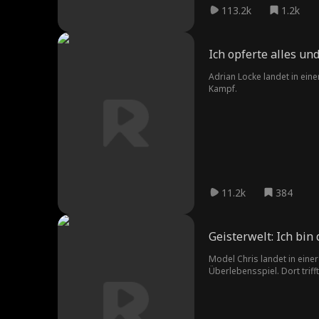
113.2k
1.2k
Ich opferte alles un
Adrian Locke landet in ein
Kampf.
11.2k
384
Geisterwelt: Ich bin
Model Chris landet in ein
Überlebensspiel. Dort trifft