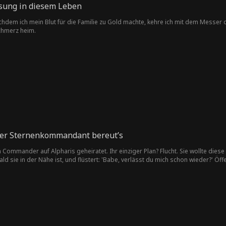
ösung in diesem Leben
hdem ich mein Blut für die Familie zu Gold machte, kehre ich mit dem Messer d
chmerz heim.
Der Sternenkommandant bereut’s
n Commander auf Alpharis geheiratet. Ihr einziger Plan? Flucht. Sie wollte die
bald sie in der Nähe ist, und flüstert: 'Babe, verlässt du mich schon wieder?' Öff
edes Wort und jede Berührung soll sie an ihn binden. Dieser Mann würde eher die