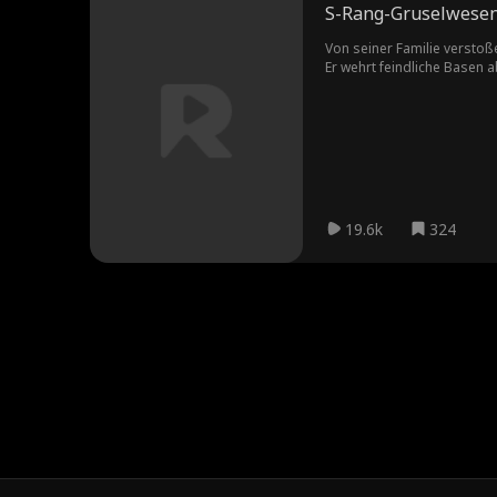
S-Rang-Gruselwesen 
Von seiner Familie verstoß
Er wehrt feindliche Basen 
Handelsimperium auf, das d
19.6k
324