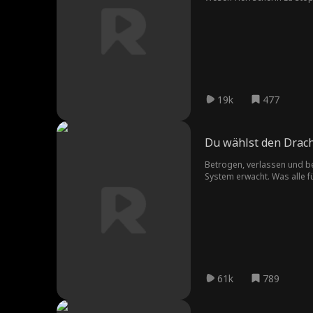
Geschichte umzuschreiben
19k
477
Du wählst den Drach
Betrogen, verlassen und be
System erwacht. Was alle fü
Leerenverschlinger übertrif
gelassen hat und auf dem W
61k
789