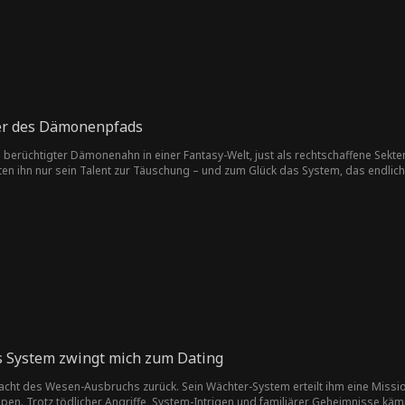
ter des Dämonenpfads
berüchtigter Dämonenahn in einer Fantasy-Welt, just als rechtschaffene Sekten 
en ihn nur sein Talent zur Täuschung – und zum Glück das System, das endlich 
s System zwingt mich zum Dating
Nacht des Wesen-Ausbruchs zurück. Sein Wächter-System erteilt ihm eine Missio
en. Trotz tödlicher Angriffe, System-Intrigen und familiärer Geheimnisse kämp