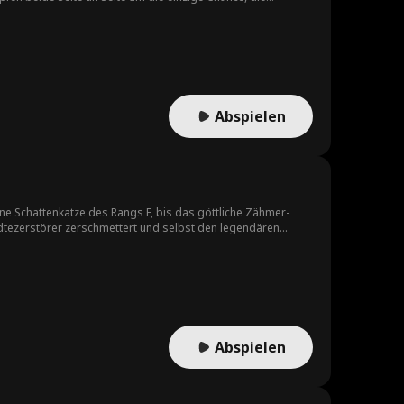
Abspielen
e Schattenkatze des Rangs F, bis das göttliche Zähmer-
Städtezerstörer zerschmettert und selbst den legendären
den sie im Stich ließ, die Zerstörung längst hinter sich
Abspielen