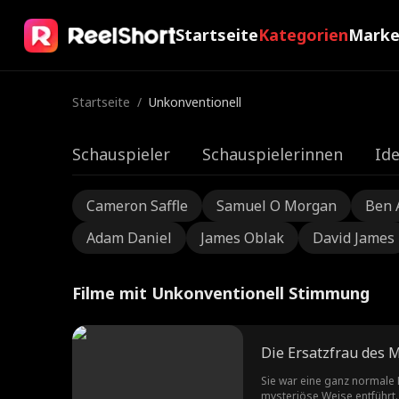
Startseite
Kategorien
Mark
Startseite
/
Unkonventionell
Schauspieler
Schauspielerinnen
Ide
Cameron Saffle
Samuel O Morgan
Ben 
Adam Daniel
James Oblak
David James
Filme mit Unkonventionell Stimmung
Die Ersatzfrau des 
Sie war eine ganz normale 
mysteriöse Weise entführt.