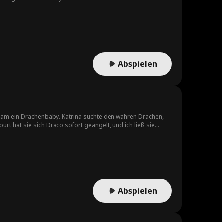
h sowohl in der kriminellen Unterwelt als auch im
hen. Als die Identität des wahren Täters enthüllt wird,
menhängt.
Abspielen
ekam ein Drachenbaby. Katrina suchte den wahren Drachen,
rt hat sie sich Draco sofort geangelt, und ich ließ sie
ill: Viel Glück! Ich lebe mein Leben diesmal so, wie ich es
Abspielen