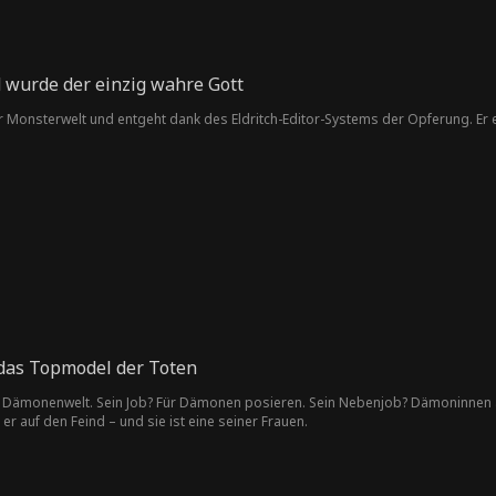
d wurde der einzig wahre Gott
er Monsterwelt und entgeht dank des Eldritch-Editor-Systems der Opferung. Er e
 das Topmodel der Toten
er Dämonenwelt. Sein Job? Für Dämonen posieren. Sein Nebenjob? Dämoninnen a
 er auf den Feind – und sie ist eine seiner Frauen.