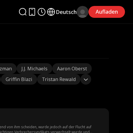
Aufladen
Deutsch
tzman
J.J. Michaels
Aaron Oberst
Griffin Blazi
Tristan Rewald
tend von ihm scheiden, wurde jedoch auf der Flucht auf
 mächtigen Verbrechersyndikats verwechselt wurde und