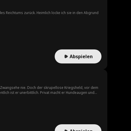
es Reichtums zurück. Heimlich locke ich sie in den Abgrund
Abspielen
se Zwangsehe nie. Doch der skrupellose Kriegsheld, vor dem
entlich ist er unerbittlich. Privat macht er Hundeaugen und
 Galaxie abfackeln, als die Papiere zu unterschreiben.