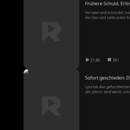
Frühere Schuld, Erl
Verraten und ermordet, nac
der Gier und zahle jeden S
21.8k
381
Sofort geschieden: 
Lyra hat den gefürchtetste
alle zittern, wird weich, so
fleht sie verzweifelt an. J