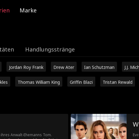
rien
Marke
täten
Handlungsstränge
Jordan Roy Frank
Drew Ater
Ian Schutzman
J.J. Mic
kles
Thomas William King
Griffin Blazi
Tristan Rewald
W
k ihres Anwalt-Ehemanns Tom.
Eve