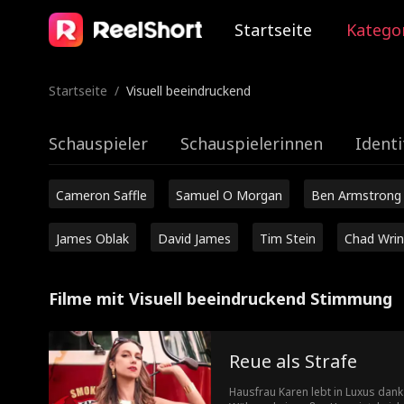
Startseite
Katego
Startseite
/
Visuell beeindruckend
Schauspieler
Schauspielerinnen
Identi
Cameron Saffle
Samuel O Morgan
Ben Armstrong
James Oblak
David James
Tim Stein
Chad Wrin
Filme mit Visuell beeindruckend Stimmung
Reue als Strafe
Hausfrau Karen lebt in Luxus dan