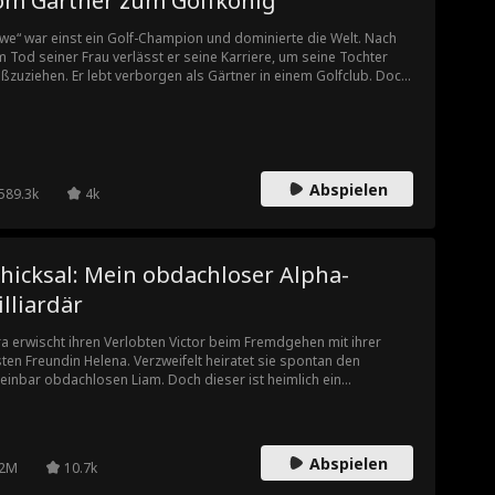
om Gärtner zum Golfkönig
we“ war einst ein Golf-Champion und dominierte die Welt. Nach
 Tod seiner Frau verlässt er seine Karriere, um seine Tochter
ßzuziehen. Er lebt verborgen als Gärtner in einem Golfclub. Doch
 ihre Zukunft kehrt er auf das Grün zurück, um seine alte Stärke
ückzuholen.
Abspielen
589.3k
4k
hicksal: Mein obdachloser Alpha-
lliardär
ra erwischt ihren Verlobten Victor beim Fremdgehen mit ihrer
ten Freundin Helena. Verzweifelt heiratet sie spontan den
einbar obdachlosen Liam. Doch dieser ist heimlich ein
liardenschwerer Alpha-Werwolf, der Elara mit unvorstellbarem
us verwöhnt.
Abspielen
2M
10.7k