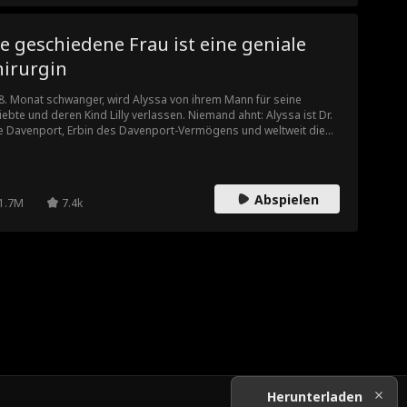
e geschiedene Frau ist eine geniale
hirurgin
8. Monat schwanger, wird Alyssa von ihrem Mann für seine
iebte und deren Kind Lilly verlassen. Niemand ahnt: Alyssa ist Dr.
e Davenport, Erbin des Davenport-Vermögens und weltweit die
zige Herzchirurgin, die Lilly retten kann.
Abspielen
1.7M
7.4k
Herunterladen