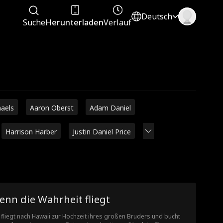
Deutsch
Suche
Herunterladen
Verlauf
haels
Aaron Oberst
Adam Daniel
Harrison Harber
Justin Daniel Price
enn die Wahrheit fliegt
 fliegt nach Hawaii zur Hochzeit ihres großen Bruders und bucht