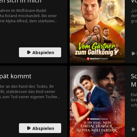
n sich in mich
V
n Jahren im Wolfsbann-Rudel
„Lö
a Roland misshandelt. Bei einer
dem
t mit Alpha Alfred, dem stärksten
gro
d wird schwanger. Alfred rettet
für
um Schutz schließen sie einen Fake-
zur
Abspielen
spät kommt
Sc
Mi
hter an den Rand des Todes. Ihr
ßt, stattdessen das Kind seiner
Ela
as zum Tod seiner eigenen Tochter
bes
it für ihr verlorenes Kind zu
sch
rbittlichen Einmischung von Monica
mil
 stellen.
Lux
Abspielen