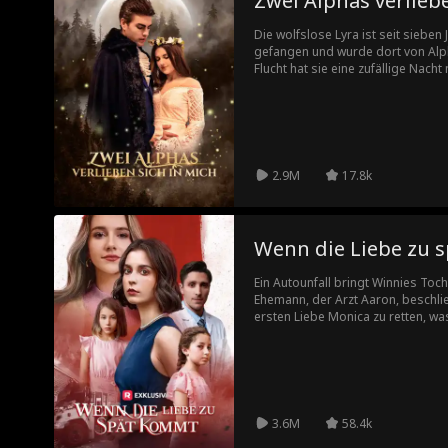
Zwei Alphas verliebe
Die wolfslose Lyra ist seit siebe
gefangen und wurde dort von Alph
Flucht hat sie eine zufällige Nach
Alpha des Moonshadow-Rudels, un
Lyra und holt sie in sein Rudel. Z
Luna-Vertrag.
2.9M
17.8k
Wenn die Liebe zu 
Ein Autounfall bringt Winnies Toc
Ehemann, der Arzt Aaron, beschlie
ersten Liebe Monica zu retten, w
führt. Winnie versucht, Gerechtigke
erlangen, muss sich aber der une
und dem Misstrauen ihres Mannes
3.6M
58.4k