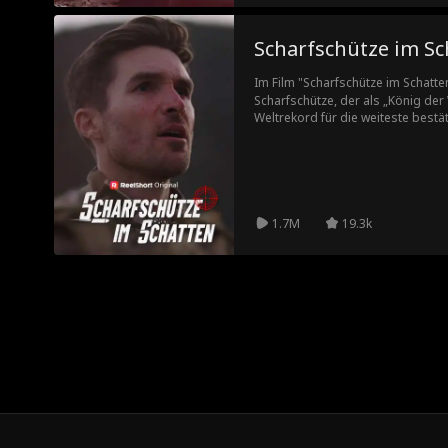
Scharfschütze im Sc
Im Film "Scharfschütze im Schatte
Scharfschütze, der als „König der
Weltrekord für die weiteste best
aus dem Blickfeld der Öffentlichke
arbeitete als Wartungsarbeiter au
Demütigung durch den herablas
Schießclubs, Albert, der nichts vo
Schießanlage steht vor einer fein
Besitzerin, und ihre Tochter Rebec
1.7M
19.3k
legendären Schießkünste unter Be
auf seine geheimnisvolle Identität.