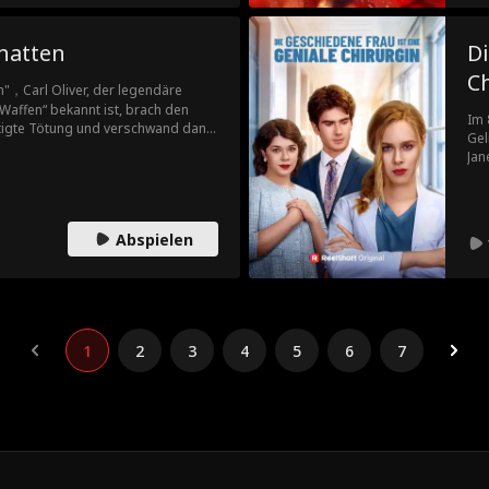
hatten
Di
C
n"，Carl Oliver, der legendäre
 Waffen“ bekannt ist, brach den
Im 
ätigte Tötung und verschwand dann
Gel
it. Er verbarg seine Identität und
Jan
f einem Schießstand. Er erträgt die
ein
senden Hauptmann des
n seiner wahren Identität weiß. Die
dlichen Übernahme. Um Jane, die
Abspielen
ca zu schützen, stellt Carl seine
weis und lenkt die Aufmerksamkeit
..
1
2
3
4
5
6
7