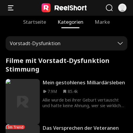
Startseite
Kategorien
Marke
Vorstadt-Dysfunktion
Filme mit Vorstadt-Dysfunktion
Stimmung
Mein gestohlenes Milliardärsleben
7.9M
85.4k
Allie wurde bei ihrer Geburt vertauscht
und hatte keine Ahnung, wer sie wirklich
war, bis sie sich in Xander Maddox
verliebte. Da erhält sie ihre DNA-
Ergebnisse. Jetzt ist sie hin- und
Das Versprechen der Veteranen
Im Trend
hergerissen zwischen dem Risiko, Xander