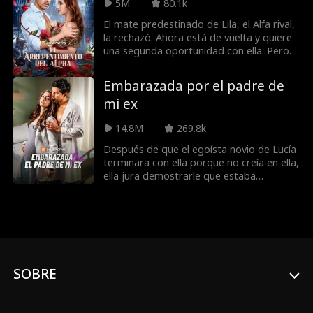
5M
80.1k
emociones para evitar que su corazón y
su carrera terminen rotos.
El mate predestinado de Lila, el Alfa rival,
la rechazó. Ahora está de vuelta y quiere
una segunda oportunidad con ella. Pero,
¿puede ella confíar en él? ¿Especialmente
ahora que está ocultando a su hijo?
Embarazada por el padre de
mi ex
14.8M
269.8k
Después de que el egoísta novio de Lucía
terminara con ella porque no creía en ella,
ella jura demostrarle que estaba
equivocado. Decidida a ser la mejor
residente de cirugía, se lanza a trabajar...
y bajo las órdenes de su supervisor de
residentes, el Dr. Sawyer Campbell:
implacable cirujano de renombre, padre
sorpresa de su bebé y, lo peor de todo...
el padre de su ex.
SOBRE