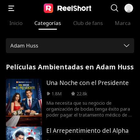
Inicio
Categorías
Club de fans
Marca
Adam Huss
Películas Ambientadas en Adam Huss
Una Noche con el Presidente
1.8M
22.8k
Mia necesita que su negocio de
organización de bodas tenga éxito para
poder pagar el tratamiento médico de su
hermana. Sin embargo, termina
enamorada del novio, el candidato a la
El Arrepentimiento del Alpha
presidencia, Eli Thorne. Tendrá que hacer
malabarismos con los ramos y las