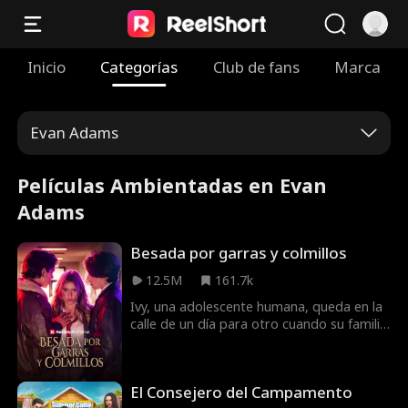
Inicio
Categorías
Club de fans
Marca
Evan Adams
Películas Ambientadas en Evan
Adams
Besada por garras y colmillos
12.5M
161.7k
Ivy, una adolescente humana, queda en la
calle de un día para otro cuando su familia
lo pierde todo. Se ve obligada a vivir en su
auto, un vergonzoso secreto que debe
ocultar a los abusadores despiadados de
El Consejero del Campamento
su prestigiosa escuela privada. Un día,