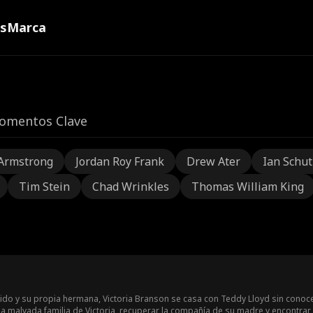
ns
Marca
omentos Clave
Armstrong
Jordan Roy Frank
Drew Ater
Ian Schu
Tim Stein
Chad Wrinkles
Thomas William King
do y su propia hermana, Victoria Branson se casa con Teddy Lloyd sin conocer
a malvada familia de Victoria, recuperar la compañía de su madre y encontrar su