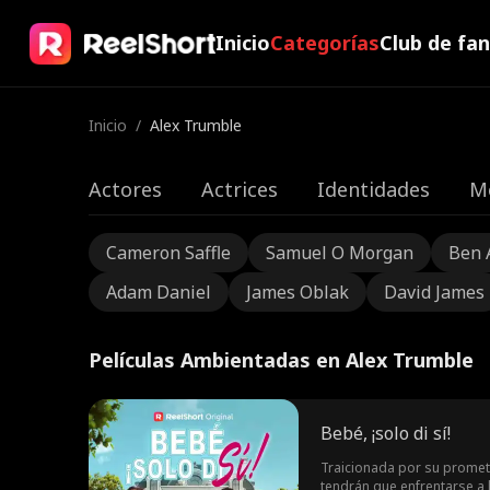
Inicio
Categorías
Club de fa
Inicio
/
Alex Trumble
Actores
Actrices
Identidades
M
Cameron Saffle
Samuel O Morgan
Ben 
Adam Daniel
James Oblak
David James
Películas Ambientadas en Alex Trumble
Bebé, ¡solo di sí!
Traicionada por su prometi
tendrán que enfrentarse a l