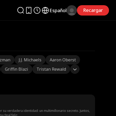
Recargar
Español
tzman
J.J. Michaels
Aaron Oberst
Griffin Blazi
Tristan Rewald
 su verdadera identidad: un multimillonario secreto. Juntos,
 final feliz.