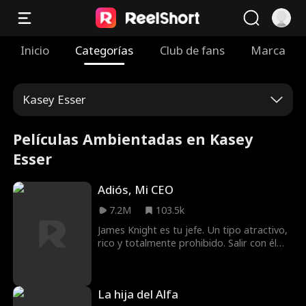
Inicio
Categorías
Club de fans
Marca
Kasey Esser
Películas Ambientadas en Kasey
Esser
Adiós, Mi CEO
7.2M
103.5k
James Knight es tu jefe. Un tipo atractivo,
rico y totalmente prohibido. Salir con él
podría arruinar tu carrera, pero amarlo
seguramente te romperá el corazón.
Porque ¿qué es peor que saber que
La hija del Alfa
quieres algo, además de saber que nunca