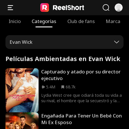
Inicio
Categorías
Club de fans
Marca
Evan Wick
Películas Ambientadas en Evan Wick
Capturado y atado por su director
ejecutivo
5.4M
68.7k
Lydia West cree que odiará toda su vida a
su rival, el hombre que la secuestró y la
forzó a casarse con él para salvar a su
padre. Pero mientras surgen las
Engañada Para Tener Un Bebé Con
verdaderas razones de sus actos, Lydia se
Mi Ex Esposo
ve forzada a cuestionar todo y a todos los
que ella pensaba conocer bien. Atrapada