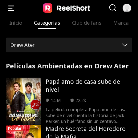
Inicio
Categorías
Club de fans
Marca
Drew Ater
Películas Ambientadas en Drew Ater
Papá amo de casa sube de
nivel
1.5M
22.2k
La película completa Papá amo de casa
sube de nivel cuenta la historia de Jack
Parker, un huérfano sin un centavo
profundamente dedicado a su esposa e
Madre Secreta del Heredero
Popular
hijo. Desafortunadamente para Jack, la
de la Mafia