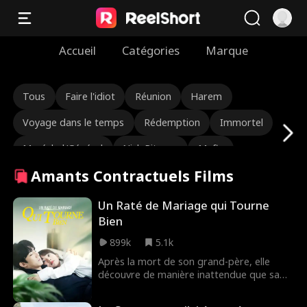
Accueil
Catégories
Marque
Tous
Faire l'idiot
Réunion
Harem
Voyage dans le temps
Rédemption
Immortel
Maréchal/Général
Nick Ritacco
Mafia
Amants Contractuels Films
Ennemis aux amoureux
Réincarnation
TJ Wilk
Roman Chsherbakov
Grace Swanson
Un Raté de Mariage qui Tourne
Bien
Autumn Noel
PDG Viril
Triangle amoureux
899k
5.1k
Héritière/mondaine
Lauren Farmer
Après la mort de son grand-père, elle
découvre de manière inattendue que sa
Alexandria Watts
L'amour après le mariage
sœur et son petit ami l'ont trahie,
s'emparant de la fortune familiale laissée
Larme-Jerker
Identité cachée
Renaissance