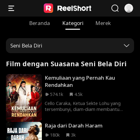
Beranda
Kategori
Merek
Seni Bela Diri
Film dengan Suasana Seni Bela Diri
Kemuliaan yang Pernah Kau
Rendahkan
574.1k
4.5k
Cello Caraka, Ketua Sekte Lohu yang
tersembunyi, diam-diam membantu
negara Kerta di bawah kepemimpinan
Ratu Clara Lais. Namun, ketika identitas
Raja dari Darah Haram
aslinya terancam terungkap, Cello difitnah
mencuri stempel kekaisaran dan diusir.
180k
3k
Ratu Clara malah bertunangan dengan