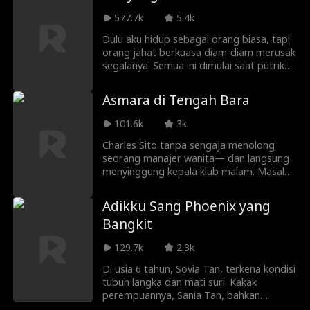
aslinya pada Kapten NSB Avery, mereka
tak sengaja menghabiskan malam penuh
577.7k
5.4k
gairah. Damian berhasil mengalahkan
Dulu aku hidup sebagai orang biasa, tapi
pembunuh kelas dunia Marilyn,
orang jahat berkuasa diam-diam merusak
membongkar kedok sahabat Vivian,
segalanya. Semua ini dimulai saat putriku
Sylvia, sebagai pengkhianat, dan terus
ditindas bahkan diculik! Aku nggak akan
menggagalkan rencana keluarga
tinggal diam lagi—aku akan jadi prajurit
Blackwood yang ingin mencuri proyek
Asmara di Tengah Bara
yang melindunginya, dan balas dendam
antikanker. Ia juga lolos dari tembakan
pada mereka!
penembak jitu, menundukkan Don
101.6k
3k
Carmine dari Geng Azure, dan dengan
Charles Sito tanpa sengaja menolong
mudah menghabisi pembunuh bayaran
seorang manajer wanita— dan langsung
Clyde Barnes.
menyinggung kepala klub malam. Masalah
pun datang bertubi-tubi. Awalnya ia
mengira semua ini kebetulan. Namun
Adikku Sang Phoenix yang
sejak hari pertama, hidupnya sudah
Bangkit
dikendalikan oleh seseorang di balik layar.
Saat kebenaran mulai terungkap, Charles
129.7k
2.3k
tidak lagi bertahan— dia melancarkan
serangan balik.
Di usia 6 tahun, Sovia Tan, terkena kondisi
tubuh langka dan mati suri. Kakak
perempuannya, Sania Tan, bahkan
menguburnya. Dia diselamatkan oleh