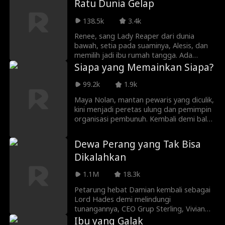
Ratu Dunia Gelap
masa lalu mereka...
pendekar yang hampir runtuh, ia bangkit
sebagai penopang terakhir kehormatan
138.5k
3.4k
mereka. Dengan teknik misteriusnya, ia
mengalahkan para jawara dan
Renee, sang Lady Reaper dari dunia
membuktikan bahwa dirinya bukan orang
bawah, setia pada suaminya, Alesis, dan
sembarangan.
memilih jadi ibu rumah tangga. Ada
mantan manipulatif dan mertua kejam?
Siapa yang Memainkan Siapa?
Renee siap membalas. Ia menampar adik
iparnya, mencekik sang saingan, dan
99.2k
1.9k
membongkar perselingkuhan ibu
Maya Nolan, mantan pewaris yang diculik,
mertuanya. Begitu Alesis datang, Renee
kini menjadi peretas ulung dan pemimpin
mendadak menangis di pelukannya.
organisasi pembunuh. Kembali demi balas
Setelah Alesis menyingkirkan si
dendam, ia menyusup ke kediaman Kane
penghasut, Renee mengejek saingannya.
dan terlibat aksi saling buru dengan
Ia memamerkan kekuasaan dan
Dewa Perang yang Tak Bisa
musuh bebuyutannya, Raja DarkNet
kekuatannya, lalu menantang nyali mereka
Dikalahkan
Sebastian. Dalam siasat dendam ini,
yang berani mengusiknya.
siapakah dalang sesungguhnya?
1.1M
18.3k
Petarung hebat Damian kembali sebagai
Lord Hades demi melindungi
tunangannya, CEO Grup Sterling, Vivian
Sterling. Usai mengungkap identitas
Ibu yang Galak