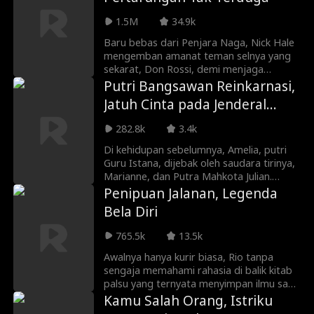
indentitas aslinya dan merebut kembali
1.5M
34.9k
perguruan warisan kakeknya.
Baru bebas dari Penjara Naga, Nick Hale
mengemban amanat teman selnya yang
sekarat, Don Rossi, demi menjaga
adiknya, Jade. Nick menyamar sebagai
Putri Bangsawan Reinkarnasi,
petugas kebersihan dojo biasa. Namun,
Jatuh Cinta pada Jenderal
saat Jade menghadapi tantangan duel
Perkasa
maut, Nick memutuskan turun tangan. Di
282.8k
3.4k
arena, ia akan mengguncang semua
orang dengan kekuatannya.
Di kehidupan sebelumnya, Amelia, putri
Guru Istana, dijebak oleh saudara tirinya,
Marianne, dan Putra Mahkota Julian.
Keluarganya hancur dan ia mati tragis di
Penipuan Jalanan, Legenda
Istana Dingin. Valen, jenderal terkuat,
Bela Diri
gugur saat melindungi jasadnya. Amelia
terlahir kembali di malam saat ia dikirim
765.5k
13.5k
ke ranjang Valen. Kali ini, ia tak sudi jadi
budak cinta. Balas dendam dan
Awalnya hanya kurir biasa, Rio tanpa
melindungi keluarga adalah tujuan
sengaja memahami rahasia di balik kitab
utamanya. Ia pun menawarkan diri
palsu yang ternyata menyimpan ilmu sakti
menjadi sekutu Valen. Ia tak tahu bahwa
tertinggi. Setelah menikah mendadak
Kamu Salah Orang, Istriku
Valen juga hidup kembali dengan ingatan
dengan Meylani dan masuk ke keluarga