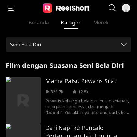
Beranda
Kategori
Merek
Seni Bela Diri
Film dengan Suasana Seni Bela Diri
Mama Palsu Pewaris Silat
526.7k
12.8k
Pewaris keluarga bela diri, Yuli, dikhianati,
mengalami amnesia, dan menjadi
"bodoh". Yuli akhirnya ditolong gadis kecil
bernama Sinta. Dengan pura-pura
menjadi ibu Sinta dan menikah dengan
Dari Napi ke Puncak:
Tito si "pincang", Yuli diam-diam mulai
Pertarungan Tak Terduga
membalas dendam, menunjukkan