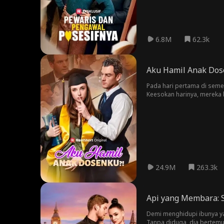
6.8M
62.3k
Aku Hamil Anak Dos
Pada hari pertama di semes
Keesokan harinya, mereka 
kecanggungan yang tak dapa
24.9M
263.3k
Api yang Membara: 
Demi menghidupi ibunya yan
Tanpa diduga, dia bertemu 