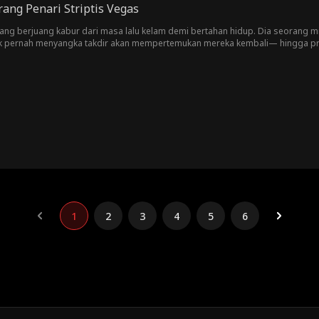
ang Penari Striptis Vegas
 yang berjuang kabur dari masa lalu kelam demi bertahan hidup. Dia seorang 
ak pernah menyangka takdir akan mempertemukan mereka kembali— hingga pria
erikat dalam pernikahan rahasia yang tak boleh diketahui siapa pun, karena 
 kemewahan, dia harus mencari tahu: apakah pria itu mencintainya sepenuh hat
1
2
3
4
5
6