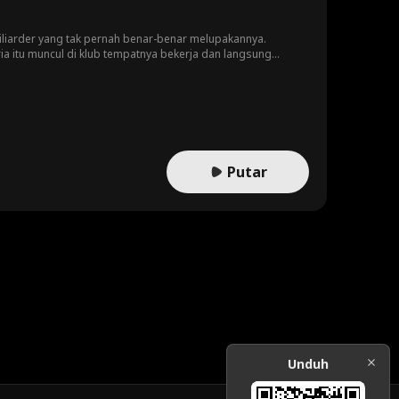
miliarder yang tak pernah benar-benar melupakannya.
 itu muncul di klub tempatnya bekerja dan langsung
satu kesalahan saja bisa menghancurkan hidup mereka
i— atau hanya ingin memilikinya selamanya?
Putar
Unduh