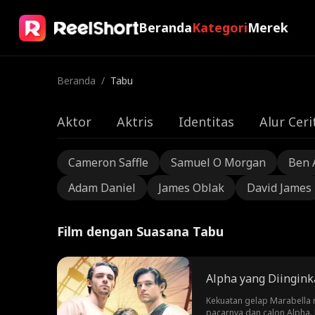
Beranda
Kategori
Merek
Beranda
/
Tabu
Aktor
Aktris
Identitas
Alur Ceri
Cameron Saffle
Samuel O Morgan
Ben 
Adam Daniel
James Oblak
David James
Film dengan Suasana Tabu
Alpha yang Diingin
Kekuatan gelap Marabella 
pacarnya dan calon Alpha.