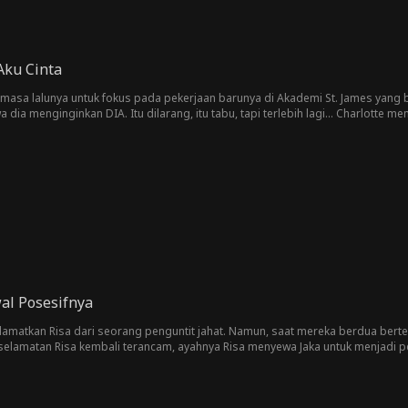
Aku Cinta
masa lalunya untuk fokus pada pekerjaan barunya di Akademi St. James yang b
ia menginginkan DIA. Itu dilarang, itu tabu, tapi terlebih lagi... Charlott
al Posesifnya
yelamatkan Risa dari seorang penguntit jahat. Namun, saat mereka berdua b
elamatan Risa kembali terancam, ayahnya Risa menyewa Jaka untuk menjadi p
, bisakah mereka menahan diri satu sama lain?