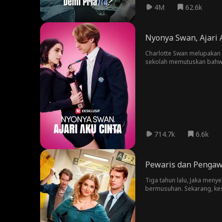
4M
62.6k
Nyonya Swan, Ajari 
Charlotte Swan melupakan 
sekolah memutuskan bahwa d
berdua.
714.7k
6.6k
Pewaris dan Pengaw
Tiga tahun lalu, Jaka men
bermusuhan. Sekarang, kes
waktu bersama setiap detik