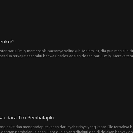
enku?!
ter baru, Emily memergoki pacarnya selingkuh. Malam itu, dia pun menjalin c
berdua terkejut saat tahu bahwa Charles adalah dosen baru Emily. Mereka te
t disangkal. Ketika Emily mengira semua hal akan kembali normal, dia ternyata
Saudara Tiri Pembalapku
g sakit dan menghadapi tekanan dari ayah tirinya yang kasar, Elle terpaksa bek
dengan pembalap jalanan juara dunia yang ditakuti dan diidolakan banyak ora