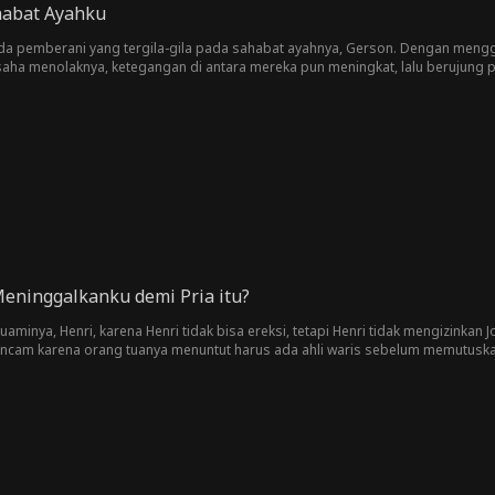
habat Ayahku
uda pemberani yang tergila-gila pada sahabat ayahnya, Gerson. Dengan me
aha menolaknya, ketegangan di antara mereka pun meningkat, lalu berujung
eninggalkanku demi Pria itu?
uaminya, Henri, karena Henri tidak bisa ereksi, tetapi Henri tidak mengizinkan J
ancam karena orang tuanya menuntut harus ada ahli waris sebelum memutusk
nikahinya hanya karena uang, bukan cinta. Joselin bertekad untuk membuktika
 sangat membutuhkan uang.