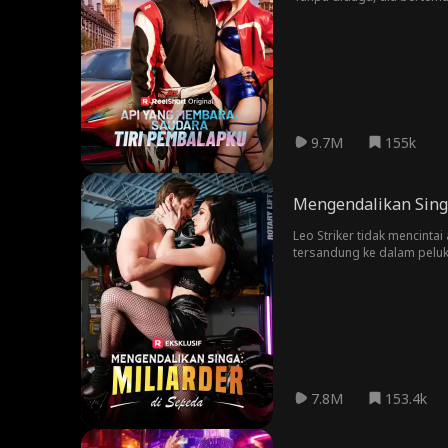
Pertemuan mereka yang se
rahasia yang belum terungk
9.7M
155k
Mengendalikan Singa
Leo Striker tidak mencinta
tersandung ke dalam peluka
MILYARDER?! Apa lagi yang d
7.8M
153.4k