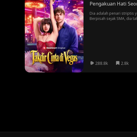
Pengakuan Hati Seor
Dia adalah penari striptis
Berpisah sejak SMA, dia t
melamarnya. Kini, mereka t
berdua. Di balik cinta dan
288.8k
2.8k