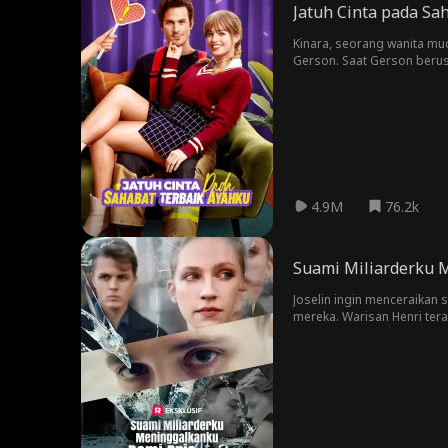
Jatuh Cinta pada Sa
Kinara, seorang wanita m
Gerson. Saat Gerson berus
4.9M
76.2k
Suami Miliarderku M
Joselin ingin menceraikan s
mereka. Warisan Henri ter
Henri yakin bahwa Joyce me
menderita kanker dan dia