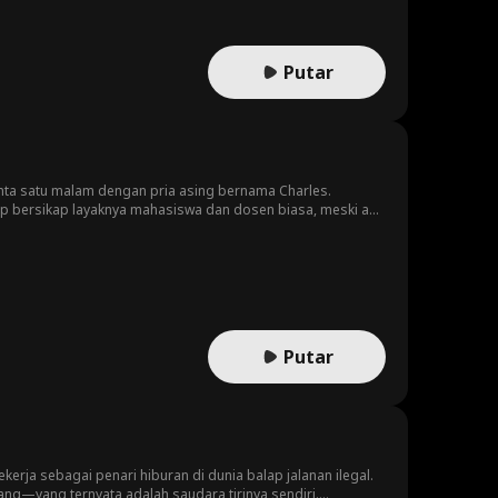
Putar
inta satu malam dengan pria asing bernama Charles.
tap bersikap layaknya mahasiswa dan dosen biasa, meski ada
 hamil di luar dugaan...
Putar
erja sebagai penari hiburan di dunia balap jalanan ilegal.
ng—yang ternyata adalah saudara tirinya sendiri.