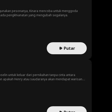
nggunakan pesonanya, Kinara mencoba untuk menggoda
 pada pengkhianatan yang mengubah segalanya.
Putar
oselin untuk keluar dari pernikahan tanpa cinta antara
an apakah Henry atau saudaranya akan mendapat warisan.
n bahwa Henri salah, tetapi kemudian ibunya didiagnosis