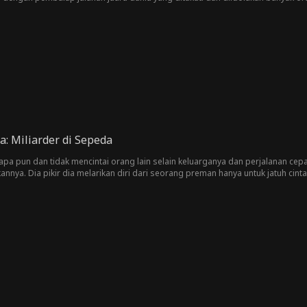
mula hanya kebetulan, perlahan berkembang menjadi hubungan yang rumit da
ap, Elle harus memilih antara hati, harga diri, dan masa depannya.
: Miliarder di Sepeda
i apa pun dan tidak mencintai orang lain selain keluarganya dan perjalanan cep
nnya. Dia pikir dia melarikan diri dari seorang preman hanya untuk jatuh cint
ia sembunyikan di balik tato dan jaket kulitnya?