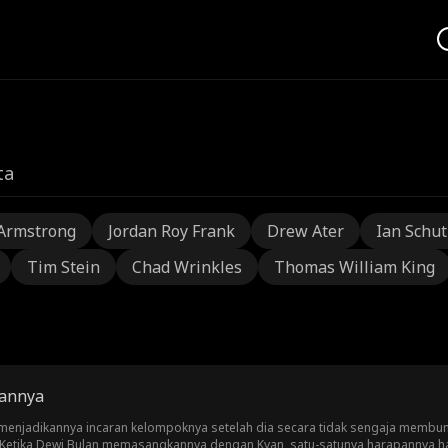
ta
Armstrong
Jordan Roy Frank
Drew Ater
Ian Schu
Tim Stein
Chad Wrinkles
Thomas William King
kannya
menjadikannya incaran kelompoknya setelah dia secara tidak sengaja membun
 Ketika Dewi Bulan memasangkannya dengan Kyan, satu-satunya harapannya han