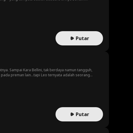
n penuh gejolak. Di tengah bayang-bayang masa lalu dan
Putar
atnya. Sampai Kara Bellini, tak berdaya namun tangguh,
a pada preman lain...tapi Leo ternyata adalah seorang
Putar