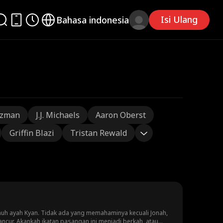
Isi Ulang
Bahasa indonesia
tzman
J.J. Michaels
Aaron Oberst
Griffin Blazi
Tristan Rewald
uh ayah Kyan. Tidak ada yang memahaminya kecuali Jonah,
cur. Akankah ikatan pasangan ini menjadi berkah, atau