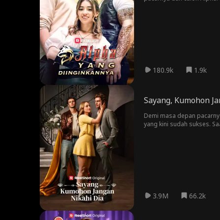
kutukan lain?
180.9k
1.9k
Sayang, Kumohon Ja
Demi masa depan pacarnya, 
yang kini sudah sukses. S
3.9M
66.2k