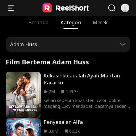
Beranda
Kategori
Merek
Adam Huss
Film Bertema Adam Huss
Kekasihku adalah Ayah Mantan
Pacarku
7M
149.3k
Sehari sebelum koasisten, calon dokter
magang Lucy mendapati pacarnya sedang
bercinta dengan sahabatnya. Dia yang
kesal akhirnya memutuskan pacarnya dan
Penyesalan Alfa
tanpa sengaja merusak mobil seseorang.
Karena hati Lucy sedang kalang kabut, ia
3.6M
60.3k
menerima ajakan orang tersebut dan