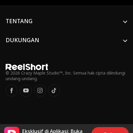
tandatangani kontrak dan setiap gadis
akan melakukannya. Gadis mana pun yang
menjadi Khloe Adams, yang sama putus
TENTANG
asa karena dia membutuhkan uang untuk
menyelamatkan hidup saudara
perempuannya. Tanpa cinta, tanpa seks,
tanpa ikatan, tetapi ketika Khloe berakhir
DUKUNGAN
di tempat tidur Jasper, dia menyadari
bahwa segala sesuatu yang tertulis dalam
kontrak mereka ... dimaksudkan untuk
dilanggar.
© 2026 Crazy Maple Studio™, Inc. Semua hak cipta dilindungi
undang-undang.
Eksklusif di Aplikasi: Buka