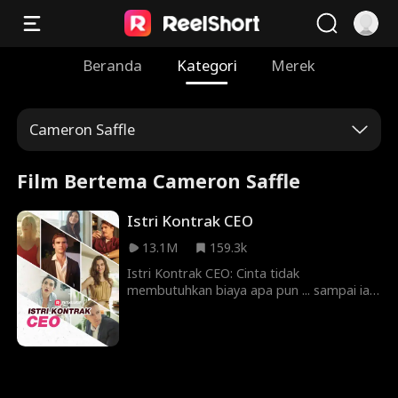
Beranda
Kategori
Merek
Cameron Saffle
Film Bertema Cameron Saffle
Istri Kontrak CEO
13.1M
159.3k
Istri Kontrak CEO: Cinta tidak
membutuhkan biaya apa pun ... sampai ia
membutuhkan segalanya. Ketika CEO
miliarder Jasper Tate dipecat oleh
kakeknya sendiri, ia melakukan upaya
putus asa untuk mendapatkan
pekerjaannya kembali. Seorang istri?
Seorang pewaris? Tidak masalah,