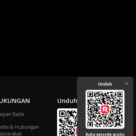
Unduh
UKUNGAN
Unduh
pan Balik
edia & Hubungan
syarakat
Buka episode gratis