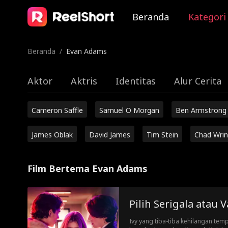
Beranda
Kategori
Beranda
/
Evan Adams
Aktor
Aktris
Identitas
Alur Cerita
Cameron Saffle
Samuel O Morgan
Ben Armstrong
James Oblak
David James
Tim Stein
Chad Wrin
Film Bertema Evan Adams
Pilih Serigala atau 
Ivy yang tiba-tiba kehilangan tem