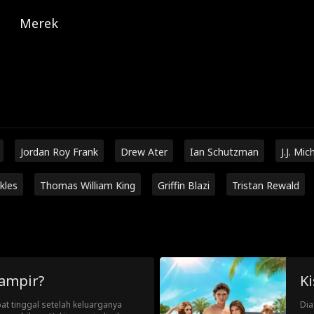
Merek
Jordan Roy Frank
Drew Ater
Ian Schutzman
J.J. Mic
kles
Thomas William King
Griffin Blazi
Tristan Rewald
Vampir?
K
pat tinggal setelah keluarganya
Dia