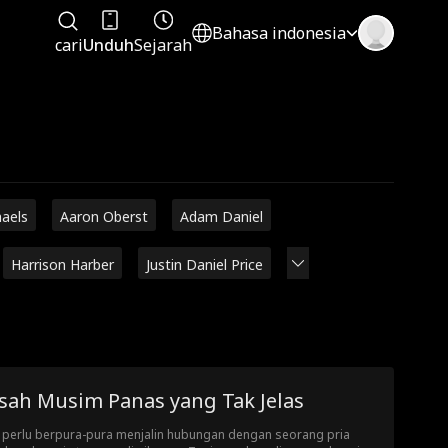
Bahasa indonesia
cari
Unduh
Sejarah
haels
Aaron Oberst
Adam Daniel
Harrison Harber
Justin Daniel Price
isah Musim Panas yang Tak Jelas
 perlu berpura-pura menjalin hubungan dengan seorang pria