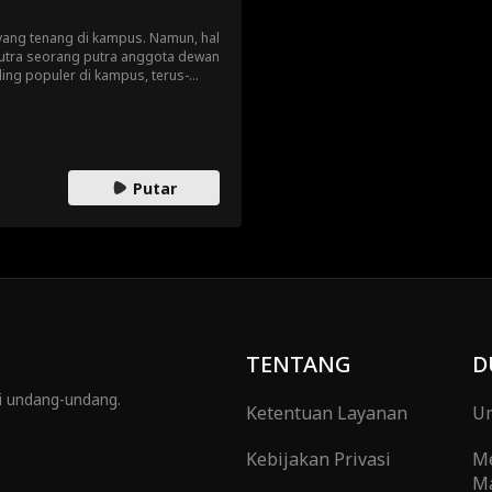
yang tenang di kampus. Namun, hal
 putra seorang putra anggota dewan
ling populer di kampus, terus-
gai target perundungan. Ketika
u sepanjang malam (dengan hanya
mma menemukan bahwa ternyata
tan dengan perundungan ini
Putar
TENTANG
D
gi undang-undang.
Ketentuan Layanan
Um
Kebijakan Privasi
M
Ma