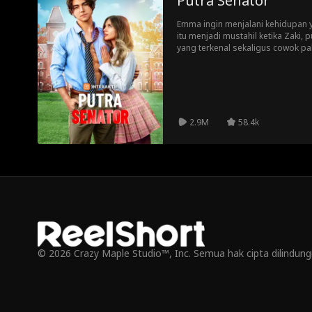
Putra Senator
Emma ingin menjalani kehidupan 
itu menjadi mustahil ketika Zaki,
yang terkenal sekaligus cowok pa
menerus menjadikan dirinya seba
mereka terkunci di rumah perah
mengenakan pakaian dalam!), E
ada lebih banyak hal yang berkai
daripada yang dia duga.
2.9M
58.4k
© 2026 Crazy Maple Studio™, Inc. Semua hak cipta dilindun