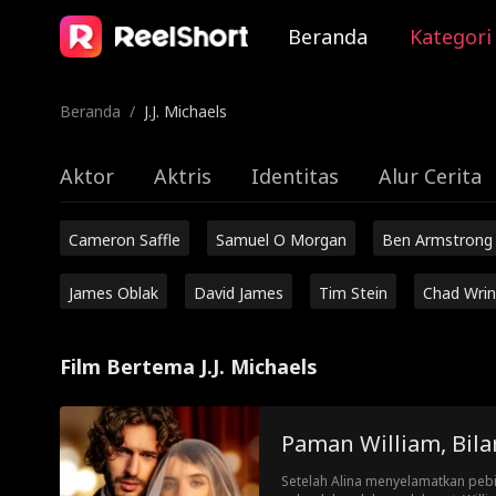
Beranda
Kategori
Beranda
/
J.J. Michaels
Aktor
Aktris
Identitas
Alur Cerita
Cameron Saffle
Samuel O Morgan
Ben Armstrong
James Oblak
David James
Tim Stein
Chad Wrin
Film Bertema J.J. Michaels
Paman William, Bila
Setelah Alina menyelamatkan pebi