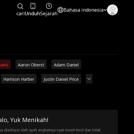
Bahasa indonesia
cari
Unduh
Sejarah
haels
Aaron Oberst
Adam Daniel
Harrison Harber
Justin Daniel Price
alo, Yuk Menikah!
a diadopsi oleh ayah angkatnya saat masih kecil dan tidak