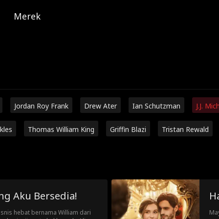
Merek
Jordan Roy Frank
Drew Ater
Ian Schutzman
J.J. Mic
kles
Thomas William King
Griffin Blazi
Tristan Rewald
ng Aku Bersedia!
H
snis hebat bernama William dari
May