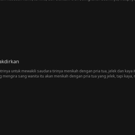
ngungkap kebenaran. Catherine adalah putri keluarga Lane yang telah lama hi
akdirkan
nya untuk mewakili saudara tirinya menikah dengan pria tua, jelek dan kaya 
 mengira sang wanita itu akan menikah dengan pria tua yang jelek, tapi kaya, 
 sang wanita. Tapi dalam perjalanan cinta ini, sang wanita akan memilih apa