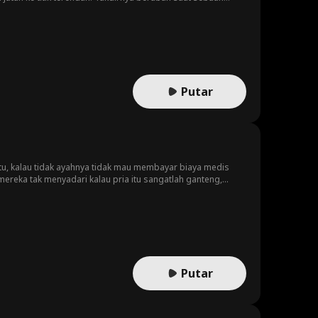
lang, sekaligus adik kandung Dominic, Connor, dan Liam.
Putar
itu, kalau tidak ayahnya tidak mau membayar biaya medis
mereka tak menyadari kalau pria itu sangatlah ganteng,
?
Putar