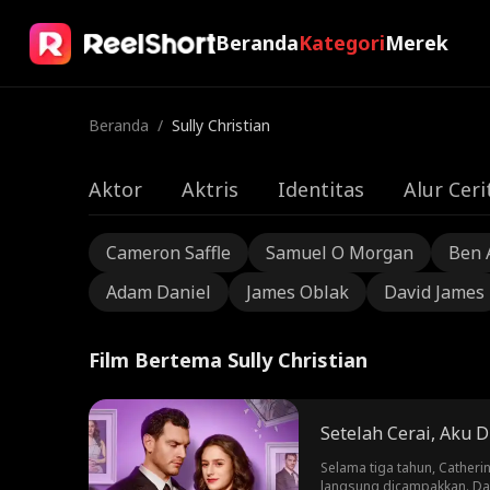
Beranda
Kategori
Merek
Beranda
/
Sully Christian
Aktor
Aktris
Identitas
Alur Ceri
Cameron Saffle
Samuel O Morgan
Ben 
Adam Daniel
James Oblak
David James
Film Bertema Sully Christian
Setelah Cerai, Aku 
Selama tiga tahun, Catheri
langsung dicampakkan. Dalam kead