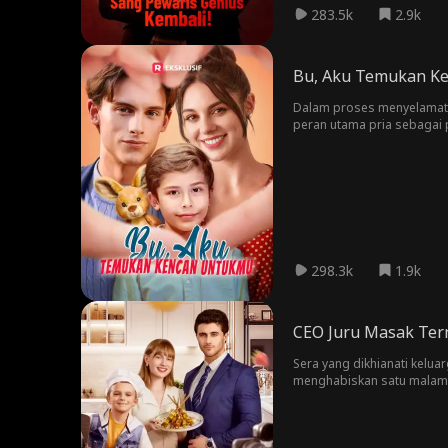
283.5k
2.9k
Bu, Aku Temukan K
Dalam proses menyelamatk
peran utama pria sebagai 
menyembunyikan kehamilann
pewaris. Terlepas dari keb
298.3k
1.9k
CEO Juru Masak Ter
Sera yang dikhianati kelua
menghabiskan satu malam d
dikirim ke luar negeri se
sebagai wanita yang nggak