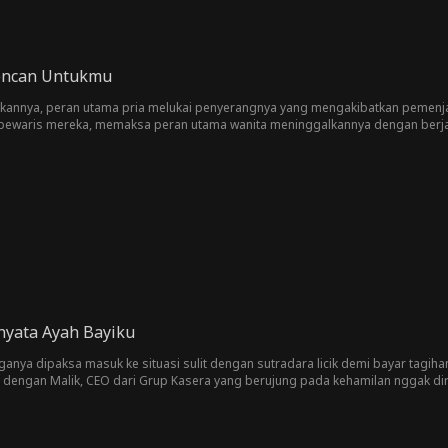
encan Untukmu
annya, peran utama pria melukai penyerangnya yang mengakibatkan pemenja
pewaris mereka, memaksa peran utama wanita meninggalkannya dengan berjanj
ya dan berpura-pura mencintai uang. Enam tahun kemudian, peran utama wani
enciannya, pria itu masih mencintai peran utama wanita, hanya saja mana mun
nyata Ayah Bayiku
rganya dipaksa masuk ke situasi sulit dengan sutradara licik demi bayar tagi
engan Malik, CEO dari Grup Kasera yang berujung pada kehamilan nggak dir
lama enam tahun pun membuka restoran. Takdir akhirnya mempertemukan kembal
 terlupakan dari malam itu?