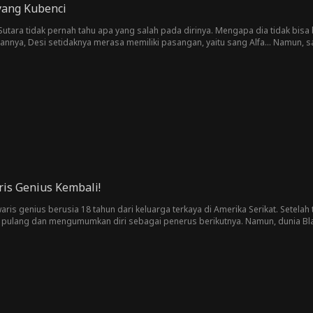
yang Kubenci
utara tidak pernah tahu apa yang salah pada dirinya. Mengapa dia tidak bisa
annya, Desi setidaknya merasa memiliki pasangan, yaitu sang Alfa... Namun, 
g tahunnya yang kedelapan belas, bahkan menjadikan musuh terbesarnya seba
am bulan kemudian, ibunya meninggal secara misterius, dan dia diperintahkan
n ibunya, yaitu Norman Fendana. Desi bersumpah tidak akan pernah memaafkan 
ak wajar ini pada diri Norman si Alfa itu. Entah bagaimana, Norman juga meras
agi bersama pria yang paling dia benci?
ris Genius Kembali!
ris genius berusia 18 tahun dari keluarga terkaya di Amerika Serikat. Setelah 
p pulang dan mengumumkan diri sebagai penerus berikutnya. Namun, dunia Blair
r oleh tiga kakak laki-lakinya. Sang ayah pun memusuhinya dan menjadikan se
 Blair pergi? Mampukah Blair membongkar kebenaran di balik pengkhianatan k