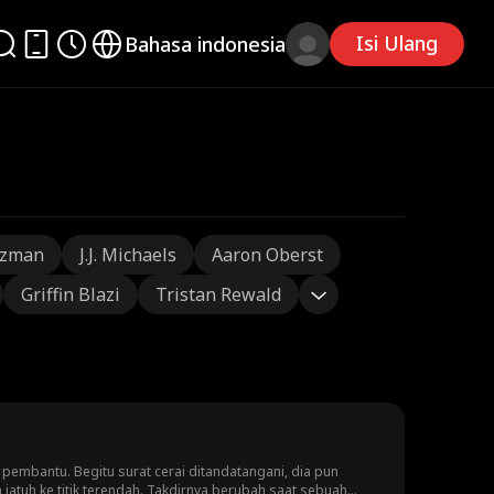
Isi Ulang
Bahasa indonesia
tzman
J.J. Michaels
Aaron Oberst
Griffin Blazi
Tristan Rewald
 pembantu. Begitu surat cerai ditandatangani, dia pun
akdirnya berubah saat sebuah