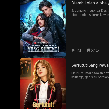
Diambil oleh Alpha 
Sepanjang hidupnya, Desi S
dibenci oleh seluruh kawan
pasangan mereka pada ulan
menangis. Namun, hanya en
dia salahkan atas kematia
merasakan tarikan yang tid
pasangan lagi, bukan? Apal
4M
57.2k
Berlutut! Sang Pewa
Blair Beaumont adalah pewa
keluarga, gadis itu bersia
dipukuli dan dicap pelako
sebenarnya terjadi selama