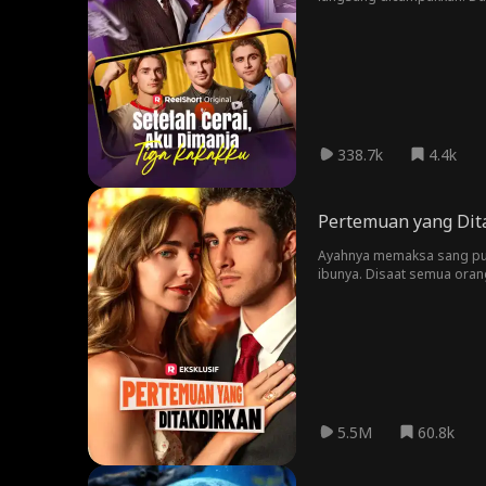
helikopter mendarat dan me
338.7k
4.4k
Pertemuan yang Dit
Ayahnya memaksa sang putri
ibunya. Disaat semua orang
bahkan diam-diam membantu
5.5M
60.8k