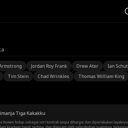
ta
Armstrong
Jordan Roy Frank
Drew Ater
Ian Schu
Tim Stein
Chad Wrinkles
Thomas William King
Dimanja Tiga Kakakku
ne Rowen hidup sebagai istri kontrak tanpa dihargai dan diperlakukan layaknya
aan hamil, terhina, dan diancam oleh selingkuhan suaminya, hidupnya jatuh ke titik terendah. T