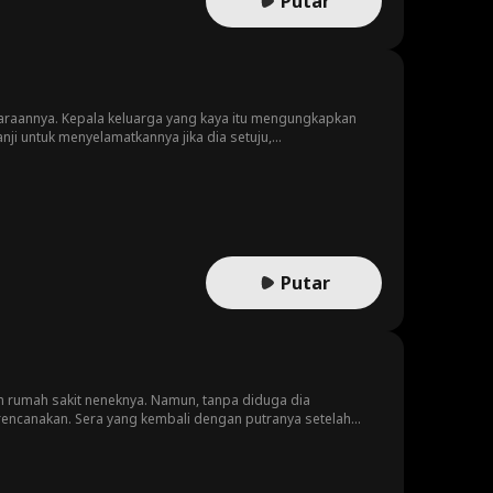
Putar
raannya. Kepala keluarga yang kaya itu mengungkapkan
i untuk menyelamatkannya jika dia setuju,
ta menjadi petugas kebersihan, dan pria itu menjadi
gkin semudah itu. Jadi bagaimana kisah mereka?
Putar
han rumah sakit neneknya. Namun, tanpa diduga dia
encanakan. Sera yang kembali dengan putranya setelah
i Sera dan Malik. Akankah Malik bisa mengenal Sera