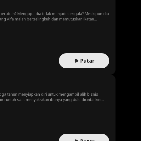
 berubah? Mengapa dia tidak menjadi serigala? Meskipun dia
sang Alfa malah berselingkuh dan memutuskan ikatan
gai Luna yang baru. Desi pun lari dari rumah sambil
 untuk kembali oleh Alfa yang baru, yang juga orang yang
pria itu atas semua yang telah dilakukannya. Namun... Desi
akan hal yang sama. Dia tidak dapat memiliki ikatan
Putar
tiga tahun menyiapkan diri untuk mengambil alih bisnis
 runtuh saat menyaksikan ibunya yang dulu dicintai kini
orang pelayan sebagai pengganti ibunya. Apa yang
eluarganya dan menuntut keadilan untuk ibunya?