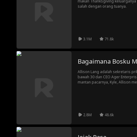
makan Thanksgiving keluarganya —
salah dengan orang tuanya.
3.1M
71.8k
Bagaimana Bosku M
Allison Lang adalah sekretaris pri
bawah 30 dan CEO Ager Enterpris
mantan pacarnya, Kyle, Allison m
bahwa dia sekarang berkencan d
yang terjadi ketika kejadian tak t
perusahaan melihat pesan teksny
memecatnya... ataukah rahasia da
2.8M
48.6k