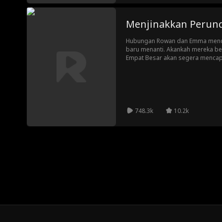
Menjinakkan Perund
Hubungan Rowan dan Emma mencap
baru menanti. Akankah mereka be
Empat Besar akan segera mencapa
ditunggu-tunggu.
748.3k
10.2k