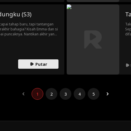
ungku (S3)
T
ai tahap baru, tapi tantangan
Tak
rakhir bahagia? Kisah Emma dan si
Sep
i puncaknya. Nantikan akhir yang
dif
kem
pen
keb
Putar
1
2
3
4
5