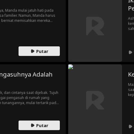
I
P
ya, Manda mulai jatuh hati pada
a familier. Namun, Manda harus
Ash
 berniat memisahkan mereka
kem
sah
Putar
engasuhnya Adalah
K
Max
saa
, dan cintanya saat dijebak. Tujuh
kep
agai pengasuh di rumah yang
ata
 tunangannya, mulai tertarik pada
ing
 Nicole, sementara Lila, putri
dis
eka kembali.
Me
ber
Putar
Aka
CY