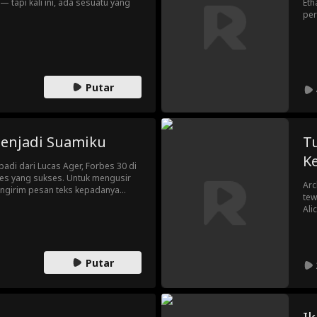
 tapi kali ini, ada sesuatu yang
Eth
per
tid
yan
Putar
enjadi Suamiku
T
K
badi dari Lucas Ager, Forbes 30 di
es yang sukses. Untuk mengusir
Arc
engirim pesan teks kepadanya
tew
engan Lucas Ager. Namun, apa
Ali
erduga terjadi dan seluruh
ber
a?! Akankah Lucas Ager
sua
ri masa lalu mereka terungkap?
Putar