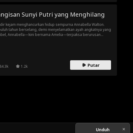
angisan Sunyi Putri yang Menghilang
dir kejam menghancurkan hidup sempurna Annabella Walton.
uluh tahun berselang, demi menyelamatkan ayah angkatnya yang
abel, Annabella—kini bernama Amelia—terpaksa berurusan
bali dengan keluarga Walton... kali ini sebagai sasaran
indasan mereka. Mampukah keluarga Walton menyadari
enarannya? Ataukah semua sudah terlambat bagi Amelia?
Putar
84.3k
1.2k
Unduh