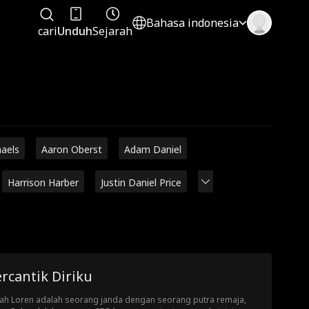
Bahasa indonesia
cari
Unduh
Sejarah
haels
Aaron Oberst
Adam Daniel
Harrison Harber
Justin Daniel Price
rcantik Diriku
ah Loren adalah seorang janda dengan seorang putra remaja,