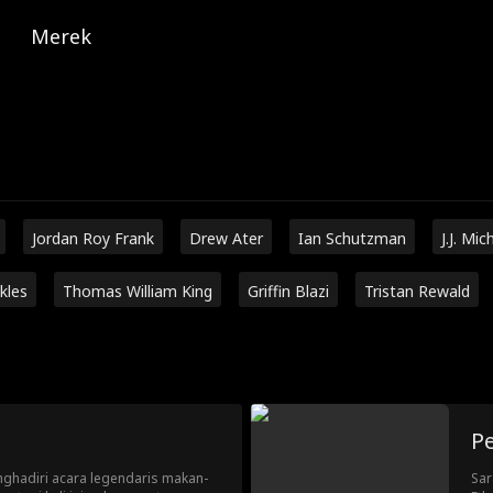
Merek
Jordan Roy Frank
Drew Ater
Ian Schutzman
J.J. Mic
kles
Thomas William King
Griffin Blazi
Tristan Rewald
Pe
nghadiri acara legendaris makan-
Sar