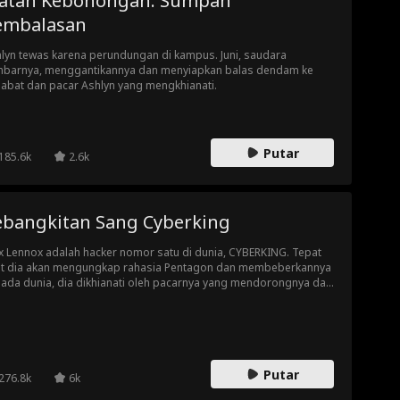
katan Kebohongan: Sumpah
embalasan
lyn tewas karena perundungan di kampus. Juni, saudara
barnya, menggantikannya dan menyiapkan balas dendam ke
abat dan pacar Ashlyn yang mengkhianati.
Putar
185.6k
2.6k
ebangkitan Sang Cyberking
 Lennox adalah hacker nomor satu di dunia, CYBERKING. Tepat
t dia akan mengungkap rahasia Pentagon dan membeberkannya
ada dunia, dia dikhianati oleh pacarnya yang mendorongnya dari
s atap! Dia berhasil selamat, tetapi kehilangan semua
atannya... kecuali kemampuan hacking-nya yang luar biasa. Dia
elamatkan oleh seorang pemrogram yang baik hati, Suki Ruskin.
reka bersama-sama mencoba mengembalikan ingatan Max,
harap dapat mencari tahu siapa yang melakukan ini padanya.
Putar
nkah dia pada akhirnya merebut kembali takhtanya sebagai
276.8k
6k
BERKING?