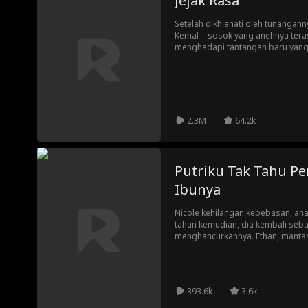
Jejak Rasa
Setelah dikhianati oleh tunangann
Kemal—sosok yang anehnya teras
menghadapi tantangan baru yang
berdua.
2.3M
64.2k
Putriku Tak Tahu P
Ibunya
Nicole kehilangan kebebasan, anak
tahun kemudian, dia kembali seb
menghancurkannya. Ethan, mantan
sang pengasuh baru tanpa tahu itu
mereka, perlahan menyatukan mer
393.6k
3.6k