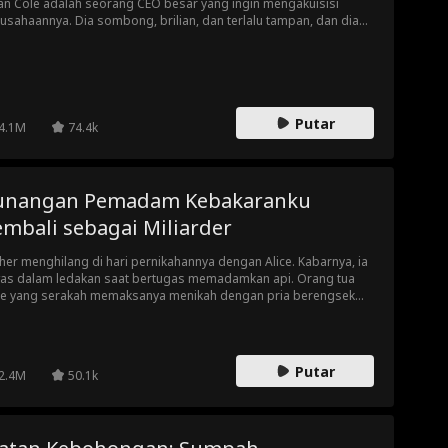
an Cole adalah seorang CEO besar yang ingin mengakuisisi
usahaannya. Dia sombong, brilian, dan terlalu tampan, dan dia
ak akan berhenti sampai mendapatkan apa yang dia inginkan, dan
g dia inginkan ... adalah hati Sarah.
Putar
4.1M
74.4k
unangan Pemadam Kebakaranku
embali sebagai Miliarder
her menghilang di hari pernikahannya dengan Alice. Kabarnya, ia
as dalam ledakan saat bertugas memadamkan api. Orang tua
ce yang serakah memaksanya menikah dengan pria berengsek
nama Philip. Di pernikahan paksanya, Alice akhirnya melihat sang
mi lagi—namun pria itu kini bertunangan dengan wanita lain.
Putar
2.4M
50.1k