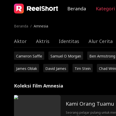
Beranda
Kategori
Beranda
/
Amnesia
Aktor
Aktris
Identitas
Alur Cerita
Cameron Saffle
Samuel O Morgan
Ben Armstrong
James Oblak
David James
Tim Stein
Chad Wrin
Koleksi Film Amnesia
Kami Orang Tuamu
Seorang pelajar pulang untuk me