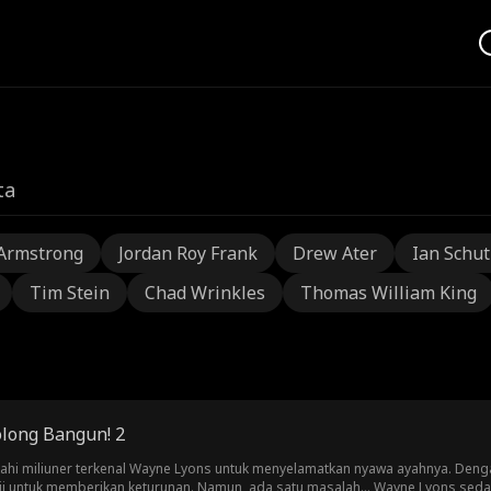
ta
Armstrong
Jordan Roy Frank
Drew Ater
Ian Schu
Tim Stein
Chad Wrinkles
Thomas William King
olong Bangun! 2
kahi miliuner terkenal Wayne Lyons untuk menyelamatkan nyawa ayahnya. Dengan 
ji untuk memberikan keturunan. Namun, ada satu masalah... Wayne Lyons sed