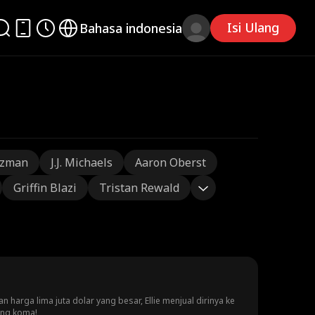
Isi Ulang
Bahasa indonesia
tzman
J.J. Michaels
Aaron Oberst
Griffin Blazi
Tristan Rewald
harga lima juta dolar yang besar, Ellie menjual dirinya ke
ang koma!