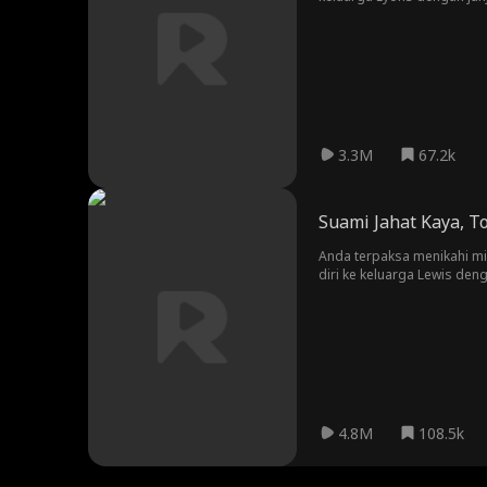
3.3M
67.2k
Suami Jahat Kaya, T
Anda terpaksa menikahi mi
diri ke keluarga Lewis den
4.8M
108.5k