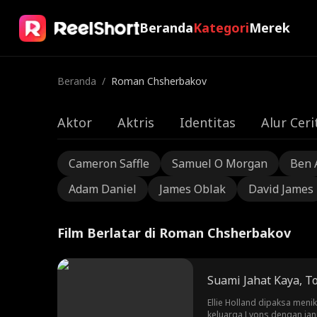
Beranda
Kategori
Merek
Beranda
/
Roman Chsherbakov
Aktor
Aktris
Identitas
Alur Ceri
Cameron Saffle
Samuel O Morgan
Ben 
Adam Daniel
James Oblak
David James
Film Berlatar di Roman Chsherbakov
Suami Jahat Kaya, T
Ellie Holland dipaksa meni
keluarga Lyons dengan jan