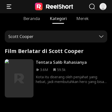
Beranda
Kategori
Merek
Scott Cooper
Film Berlatar di Scott Cooper
Tentara Salib Rahasianya
3.6M
59.5k
Kota itu diserang oleh penjahat yang
hebat, jadi membutuhkan hero yang bisa
menyelamatkan mereka. Benaran
muncullah hero yang bisa menyelamatkan
mereka. Sayangnya hero itu memilih
menyembunyikan identitas untuk hidup
tenang. Namun, semua tidak berjalan
mulus karena ada seorang putri wali kota