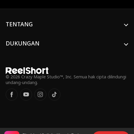
perasaan mereka.
total. Maria berjuang demi semua yang
layak dia dapatkan. Akankah dia
menemukan kedamaian di pelukan Levi?
TENTANG
DUKUNGAN
© 2026 Crazy Maple Studio™, Inc. Semua hak cipta dilindungi
undang-undang.