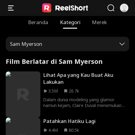
Beranda
Kategori
Merek
Sam Myerson
Film Berlatar di Sam Myerson
Lihat Apa yang Kau Buat Aku
Lakukan
3.5M
26.7k
Dalam dunia modeling yang glamor
namun kejam, Claire Duval menemukan
pengkhianatan tunangannya pada malam
pernikahan mereka. Bekerja sama dengan
Patahkan Hatiku Lagi
maestro Christian Cross demi pernikahan
yang nyaman, dia memulai perjalanan
4.4M
80.5k
untuk mendapatkan kembali kehidupan