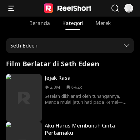
Beranda
Kategori
Merek
Seth Edeen
Film Berlatar di Seth Edeen
Jejak Rasa
2.3M
64.2k
Setelah dikhianati oleh tunangannya,
Manda mulai jatuh hati pada Kemal—
sosok yang anehnya terasa familier.
Namun, Manda harus menghadapi
tantangan baru yang berniat memisahkan
Aku Harus Membunuh Cinta
mereka berdua.
Pertamaku