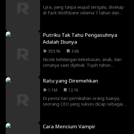
membuatnya hampir tak dikenali,
Lyra, yang tanpa wujud serigala, disekap
sedangkan Brandon telah menjadi
di Pack Wolfsbane selama 7 tahun dan
seorang CEO penyendiri yang ternyata
terus disiksa Alpha Roland. Saat kabur, ia
adalah ayah dari putri Scarlett.
tak sengaja tidur dengan Alpha Alfred,
Alpha terkuat Pack Moonshadow, lalu
Putriku Tak Tahu Pengasuhnya
hamil anaknya. Alfred menyelamatkan Lyra
dari Roland dan membawanya kembali ke
Adalah Ibunya
kelompoknya. Demi melindunginya,
393.9k
3.6k
mereka membuat kontrak Luna Palsu.
Nicole kehilangan kebebasan, anak, dan
cintanya saat dijebak. Tujuh tahun
kemudian, dia kembali sebagai pengasuh
di rumah yang menghancurkannya. Ethan,
Ratu yang Diremehkan
mantan tunangannya, mulai tertarik pada
sang pengasuh baru tanpa tahu itu Nicole,
1.1M
12.1k
sementara Lila, putri mereka, perlahan
Di pesta hari pernikahan orang tuanya,
menyatukan mereka kembali.
seorang CEO yang sukses dicap sebagai
orang rendahan, hadiah berliannya disebut
palsu, dan dia bahkan dilarang ikut makan!
Cara Mencium Vampir