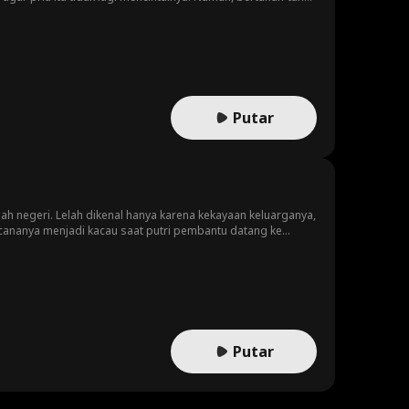
nita itu memberi tahu pria itu bahwa dia memiliki seorang
Putar
h negeri. Lelah dikenal hanya karena kekayaan keluarganya,
cananya menjadi kacau saat putri pembantu datang ke
emaja kaya mendapati dirinya di bawah, menjadi sasaran
Putar