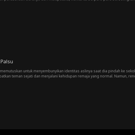
a menjadi miliarder, pria itu masih belum melupakan wanita itu. Bagaimana wa
 Palsu
memutuskan untuk menyembunyikan identitas aslinya saat dia pindah ke sekola
atkan teman sejati dan menjalani kehidupan remaja yang normal. Namun, ren
ebagai pewaris. Wanita itu dengan cepat naik ke puncak sosial, sementara r