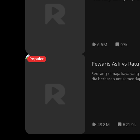
kemudian, meskipun akhirny
putra berusia 7 tahun?
6.6M
97k
Populer
Pewaris Asli vs Ratu
Seorang remaja kaya yang 
dia berharap untuk mendap
sekolah dengan menyamar s
perundungan dan ejekan.
48.8M
621.9k