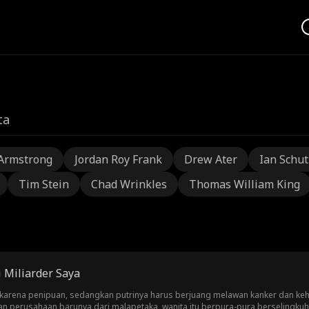
ta
Armstrong
Jordan Roy Frank
Drew Ater
Ian Schu
Tim Stein
Chad Wrinkles
Thomas William King
 Miliarder Saya
a karena penipuan, sedangkan putrinya harus berjuang melawan kanker dan keh
 perusahaan barunya dari malapetaka, wanita itu berpura-pura berselingkuh a