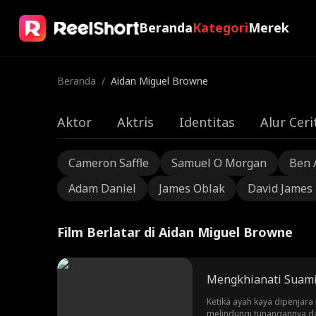
Beranda
Kategori
Merek
Beranda
/
Aidan Miguel Browne
Aktor
Aktris
Identitas
Alur Ceri
Cameron Saffle
Samuel O Morgan
Ben 
Adam Daniel
James Oblak
David James
Film Berlatar di Aidan Miguel Browne
Mengkhianati Suami
Ketika ayah kaya dipenjar
melindungi tunangannya dan