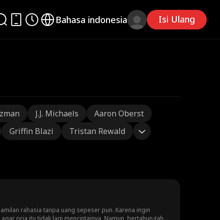
Isi Ulang
Bahasa indonesia
tzman
J.J. Michaels
Aaron Oberst
Griffin Blazi
Tristan Rewald
amilan rahasia tanpa uang sepeser pun. Karena ingin
gar pria itu tidak lagi mencintainya. Namun, bertahun-tahun