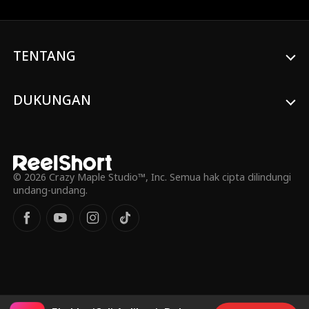
untuk dua makhluk supernatural tampan:
Sebasian, pewaris bangsa manusia
serigala yang penuh gairah membara
bagai api, dan Zane, pangeran vampir
TENTANG
yang sedingin es. Seiring waktu, Ivy
menyadari bahwa jati dirinya menyimpan
rahasia besar yang bisa menghancurkan
segalanya. Siapakah cinta sejati Ivy?
DUKUNGAN
© 2026 Crazy Maple Studio™, Inc. Semua hak cipta dilindungi
undang-undang.