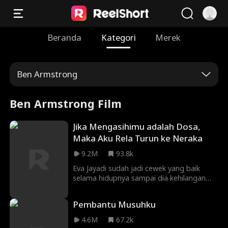
Beranda
Kategori
Merek
Ben Armstrong
Ben Armstrong Film
Jika Mengasihimu adalah Dosa,
Maka Aku Rela Turun ke Neraka
9.2M
93.8k
Eva Jayadi sudah jadi cewek yang baik
selama hidupnya sampai dia kehilangan
keperawanannya di pesta SMAnya yang
pertama untuk Aldi Agung, si cowok nakal.
Pembantu Musuhku
Mereka berdua saling jatuh cinta dan Eva
akhirnya hamil. Namun, ayah Eva dan juga
4.6M
67.2k
keluarga Aldi, Geng Ular Merah mau