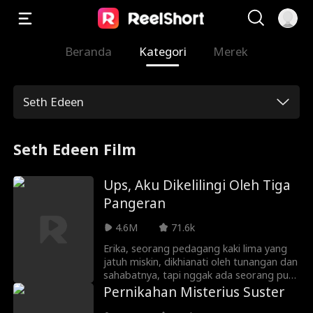
Beranda
Kategori
Merek
Seth Edeen
Seth Edeen Film
Ups, Aku Dikelilingi Oleh Tiga
Pangeran
4.6M
71.6k
Erika, seorang pedagang kaki lima yang
jatuh miskin, dikhianati oleh tunangan dan
sahabatnya, tapi nggak ada seorang pun
tahu kalau dia adalah putri yang telah
Pernikahan Misterius Suster
lama hilang. Tepat saat ketiga pangeran