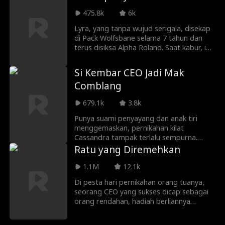
memaksa Ella tinggal bersamanya demi
475.8k
6k
berlindung dari incaran musuh. Kenapa
pria yang menghancurkan hatinya kini
Lyra, yang tanpa wujud serigala, disekap
berlagak jadi pahlawan? Dan kenapa dia
di Pack Wolfsbane selama 7 tahun dan
tampak... bukan manusia biasa? Bisakah
terus disiksa Alpha Roland. Saat kabur, ia
Ella memercayainya lagi, atau ada rahasia
tak sengaja tidur dengan Alpha Alfred,
lain di balik topengnya?
Alpha terkuat Pack Moonshadow, lalu
Si Kembar CEO Jadi Mak
hamil anaknya. Alfred menyelamatkan
Comblang
Lyra dari Roland dan membawanya
kembali ke kelompoknya. Demi
679.1k
3.8k
melindunginya, mereka membuat kontrak
Luna Palsu.
Punya suami penyayang dan anak tiri
menggemaskan, pernikahan kilat
Cassandra tampak terlalu sempurna.
Namun, akankah masa lalunya yang kelam
Ratu yang Diremehkan
menghantuinya kembali? Lalu, kenapa
anak-anak itu terasa begitu familier?
1.1M
12.1k
Di pesta hari pernikahan orang tuanya,
seorang CEO yang sukses dicap sebagai
orang rendahan, hadiah berliannya
disebut palsu, dan dia bahkan dilarang
ikut makan!