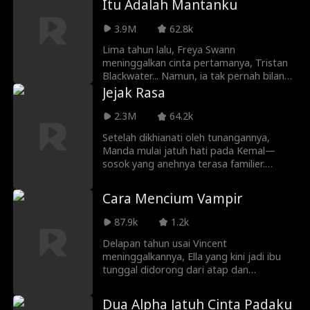
Itu Adalah Mantanku
arrogant ex, Carl. This time, she’s
Trent, seorang miliarder yang sedang
determined to reclaim all the dignity she
koma setelah kecelakaan mobil yang
3.9M
62.8k
lost.
hampir merenggut nyawanya. Namun, tak
lama kemudian, Samuel Trent yang
Lima tahun lalu, Freya Swann
terkenal itu akan terbangun dari komanya
meninggalkan cinta pertamanya, Tristan
dan menemukan bahwa dia bertunangan
Blackwater... Namun, ia tak pernah bilang
dengan seorang asing yang sama sekali
bahwa ia mengandung anaknya! Kini
Jejak Rasa
tidak dikenalnya
Tristan kembali ke kerajaan sebagai
pahlawan pembantai naga dan Freya
2.3M
64.2k
menjadi pelayan pribadinya! Akankah
Setelah dikhianati oleh tunangannya,
Freya akhirnya mengungkap kebenaran
Manda mulai jatuh hati pada Kemal—
pada Tristan?
sosok yang anehnya terasa familier.
Namun, Manda harus menghadapi
tantangan baru yang berniat memisahkan
Cara Mencium Vampir
mereka berdua.
87.9k
1.2k
Delapan tahun usai Vincent
meninggalkannya, Ella yang kini jadi ibu
tunggal didorong dari atap dan
diselamatkan pria bertopeng misterius.
Saat terbangun, Vincent ada di sisinya. Ia
Dua Alpha Jatuh Cinta Padaku
mengelak sebagai si pria bertopeng, tapi