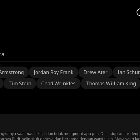
ta
Armstrong
Jordan Roy Frank
Drew Ater
Ian Schu
Tim Stein
Chad Wrinkles
Thomas William King
ngkatnya saat masih kecil dan tidak mengingat apa pun. Dia hidup besar den
rnya Budi, selingkuh darinya dan bersama dengan wanita lain. Maya yang lagi