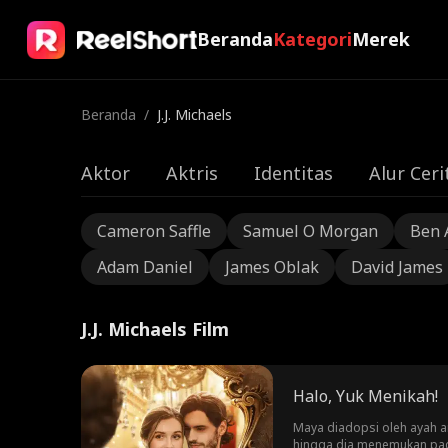
Beranda
Kategori
Merek
Beranda
/
J.J. Michaels
Aktor
Aktris
Identitas
Alur Ceri
Cameron Saffle
Samuel O Morgan
Ben 
Adam Daniel
James Oblak
David James
J.J. Michaels Film
Halo, Yuk Menikah!
Maya diadopsi oleh ayah a
hingga dia menemukan paca