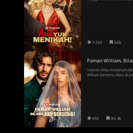
mengajaknya menikah. Meli
membutuhkan waktu lama May
mulai menyelidiki masa lal
diadopsi, melainkan diculik
5.5M
66k
Paman William, Bila
Setelah Alina menyelamatka
William bertemu Alina di p
menyembunyikan perasaanny
pertunangannya itu. Denga
menikahi dirinya dengan se
terus melindungi dirinya, A
6M
80.4k