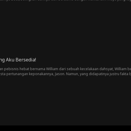
hat pria itu butuh bantuan untuk menikah di depan neneknya, Maya mengikut
a menyadari kalau pria yang dinikahinya ternyata seorang miliarder. Dengan 
u Maya. Erik curiga Maya adalah wanita yang selama ini dia cari dan cintai. Ma
 oleh ayah angkatnya sendiri!
ng Aku Bersedia!
n pebisnis hebat bernama William dari sebuah kecelakaan dahsyat, William be
esta pertunangan keponakannya, Jason. Namun, yang didapatinya justru fakta
a, dia tetap memberikan barang pusaka keluarganya kepada Alina. Ketika Ja
n kondisi alzheimer neneknya yang semakin parah, ditambah dengan pernikaha
buah kontrak rahasia yang berlaku setahun. William pun melihat bahwa inilah
Lina pun mulai jatuh hati kepada William.