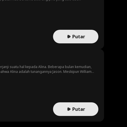
i sandiwaranya dan berakhiran dengan menikahinya. Nggak
sifatnya yang baik, Erik mulai meluluhkan hati Maya dan
ya tidak mengingat kalau selama ini sebenarnya dirinya bukan
Putar
rjanji suatu hal kepada Alina. Beberapa bulan kemudian,
 bahwa Alina adalah tunangannya Jason. Meskipun William
son mengkhianati Alina, Alina pun membatalkan
nnya yang gagal, Alina terpaksa meminta William untuk
 kesempatan untuk mendapatkan hati Alina. Karena William
Putar