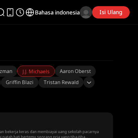
Isi Ulang
Bahasa indonesia
tzman
Aaron Oberst
J.J. Michaels
Griffin Blazi
Tristan Rewald
gan bekerja keras dan membiayai uang sekolah pacarnya
 patah hati bertemu seorang pria yang tiba-tiba