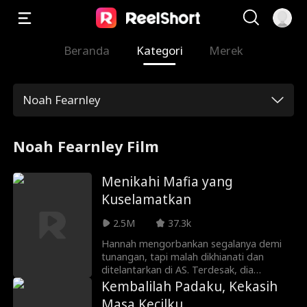
Beranda
Kategori
Merek
Noah Fearnley
Noah Fearnley Film
Menikahi Mafia yang
Kuselamatkan
2.5M
37.3k
Hannah mengorbankan segalanya demi
tunangan, tapi malah dikhianati dan
ditelantarkan di AS. Terdesak, dia
menikah kilat dengan Alex, "preman" yang
Kembalilah Padaku, Kekasih
pernah dia selamatkan dengan satu
Masa Kecilku