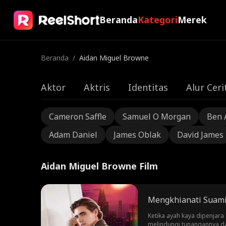
Beranda
Kategori
Merek
Beranda
/
Aidan Miguel Browne
Aktor
Aktris
Identitas
Alur Ceri
Cameron Saffle
Samuel O Morgan
Ben 
Adam Daniel
James Oblak
David James
Aidan Miguel Browne Film
Mengkhianati Suami
Ketika ayah kaya dipenjar
melindungi tunangannya dan