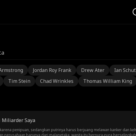
ta
Armstrong
Jordan Roy Frank
Drew Ater
Ian Schu
Tim Stein
Chad Wrinkles
Thomas William King
 Miliarder Saya
a karena penipuan, sedangkan putrinya harus berjuang melawan kanker dan keh
 perusahaan barunya dari malapetaka, wanita itu berpura-pura berselingkuh a