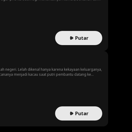
nita itu memberi tahu pria itu bahwa dia memiliki seorang
Putar
h negeri. Lelah dikenal hanya karena kekayaan keluarganya,
cananya menjadi kacau saat putri pembantu datang ke
emaja kaya mendapati dirinya di bawah, menjadi sasaran
Putar