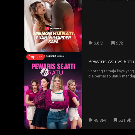
kemudian, meskipun akhirny
putra berusia 7 tahun?
6.6M
97k
Populer
Pewaris Asli vs Ratu
Seorang remaja kaya yang 
dia berharap untuk mendap
sekolah dengan menyamar s
perundungan dan ejekan.
48.8M
621.9k