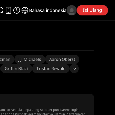
Isi Ulang
Bahasa indonesia
tzman
J.J. Michaels
Aaron Oberst
Griffin Blazi
Tristan Rewald
amilan rahasia tanpa uang sepeser pun. Karena ingin
gar pria itu tidak lagi mencintainya. Namun, bertahun-tahun