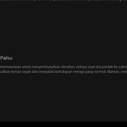
a menjadi miliarder, pria itu masih belum melupakan wanita itu. Bagaimana wa
 Palsu
memutuskan untuk menyembunyikan identitas aslinya saat dia pindah ke sekola
atkan teman sejati dan menjalani kehidupan remaja yang normal. Namun, ren
ebagai pewaris. Wanita itu dengan cepat naik ke puncak sosial, sementara r