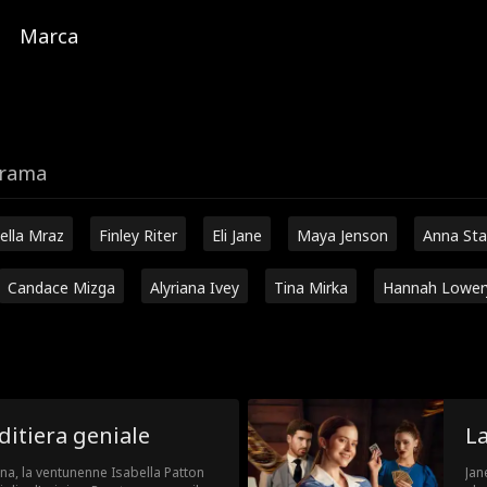
Marca
trama
ella Mraz
Finley Riter
Eli Jane
Maya Jenson
Anna Sta
Candace Mizga
Alyriana Ivey
Tina Mirka
Hannah Lower
ditiera geniale
La
a, la ventunenne Isabella Patton
Jan