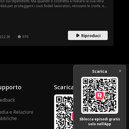
so sui dipendenti. Ma quando è costretta a rivelare la sua vera
ntità per proteggere i suoi fedeli lavoratori, nessuno le crede, e
 qualcuno ha rubato la sua identità come dirigente del casinò!
a può fare come semplice addetta alle pulizie?
Riproduci
222.3k
979
Scarica
upporto
Scarica
edback
dia e Relazioni
bbliche
Sblocca episodi gratis
solo nell'App