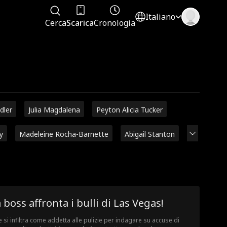
Italiano
Cerca
Scarica
Cronologia
dler
Julia Magdalena
Peyton Alicia Tucker
y
Madeleine Rocha-Barnette
Abigail Stanton
 boss affronta i bulli di Las Vegas!
e si infiltra come addetta alle pulizie per indagare su accuse di