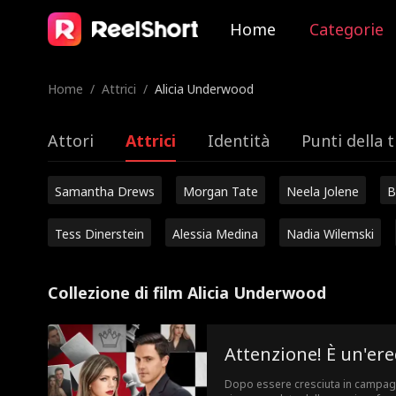
Home
Categorie
Home
/
Attrici
/
Alicia Underwood
Attori
Attrici
Identità
Punti della 
Samantha Drews
Morgan Tate
Neela Jolene
B
Tess Dinerstein
Alessia Medina
Nadia Wilemski
Collezione di film Alicia Underwood
Attenzione! È un'ere
Dopo essere cresciuta in campagn