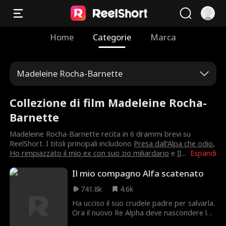
Home
Categorie
Marca
Madeleine Rocha-Barnette
Collezione di film Madeleine Rocha-
Barnette
Madeleine Rocha-Barnette recita in 6 drammi brevi su
ReelShort. I titoli principali includono
Presa dall’Alpa che odio
,
Ho rimpiazzato il mio ex con suo zio miliardario
e
Il
...
Espandi
Il mio compagno Alfa scatenato
741.8k
4.6k
Ha ucciso il suo crudele padre per salvarla.
Ora il nuovo Re Alpha deve nascondere la
sua compagna predestinata e usare una