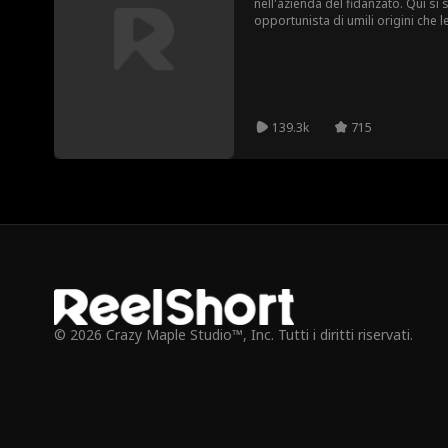
nell'azienda del fidanzato. Qui si
opportunista di umili origini che 
con la complicità dei colleghi, to
arrivata. Ma Grace ha scelto il ber
è pronta a contrattaccare.
139.3k
715
© 2026 Crazy Maple Studio™, Inc. Tutti i diritti riservati.