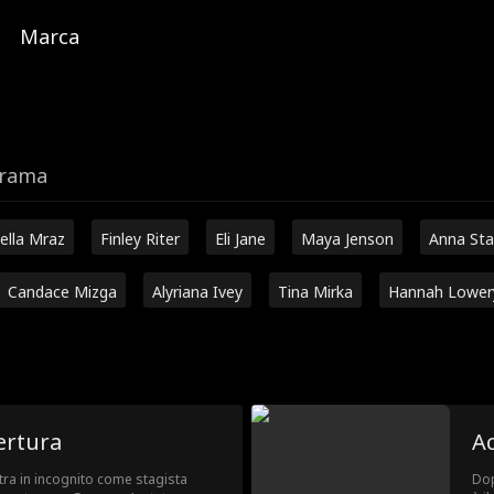
Marca
trama
ella Mraz
Finley Riter
Eli Jane
Maya Jenson
Anna Sta
Candace Mizga
Alyriana Ivey
Tina Mirka
Hannah Lower
ertura
Ac
ntra in incognito come stagista
Dop