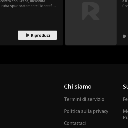
 scontra con Grace, un'astuta
è i
le ruba spudoratamente l'identità e,
Cos
rmenta senza sosta la nuova
vit
saglio sbagliato: la vera ereditiera
Edm
not
int
sce
Riproduci
di 
loro
Chi siamo
S
Termini di servizio
Fe
Politica sulla privacy
Me
Pu
Contattaci