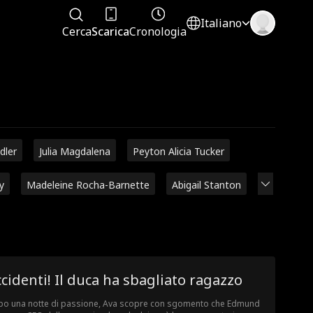
Italiano
Cerca
Scarica
Cronologia
dler
Julia Magdalena
Peyton Alicia Tucker
y
Madeleine Rocha-Barnette
Abigail Stanton
cidenti! Il duca ha sbagliato ragazzo
o una notte di passione, Ava scopre con sgomento che Edmund