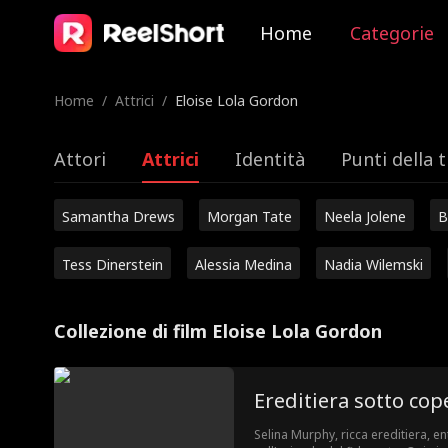
Home
Categorie
Home
/
Attrici
/
Eloise Lola Gordon
Attori
Attrici
Identità
Punti della 
Samantha Drews
Morgan Tate
Neela Jolene
B
Tess Dinerstein
Alessia Medina
Nadia Wilemski
Collezione di film Eloise Lola Gordon
Ereditiera sotto cop
Selina Murphy, ricca ereditiera, e