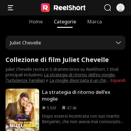
Home
Categorie
Marca
Juliet Chevelle
Collezione di film Juliet Chevelle
Juliet Chevelle recita in 5 drammi brevi su ReelShort. I titoli
principali includono
La strategia di ritorno dell'ex moglie
,
Turbolenze Familiari
e
La moglie divorziata è un chir
...
Espandi
La strategia di ritorno dell'ex
moglie
5.5M
47.4k
Dopo essersi incontrata con suo marito
Benjamin, che non aveva mai conosciuto
prima, Aria scopre che lui vuole divorziare.