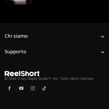
infortunio, si trova ad affrontare una
passeggera insopportabile che, insieme al
suo pestifero figlio, pretende di sedersi
proprio lì. Durante una turbolenza, il
ragazzino cade e la madre fa una scenata
pazzesca, tanto da costringere il pilota a
un atterraggio d'emergenza. Come se non
Chi siamo
bastasse, arriva Clara, la sorella della
donna, che complica ulteriormente la
situazione accusando Eve di essere
l'amante del suo fidanzato. Quello che
Supporto
Clara non sa è che Eve è semplicemente la
sorellina del suo futuro sposo! Il risultato?
Niente matrimonio e Clara dietro le
sbarre.
© 2026 Crazy Maple Studio™, Inc. Tutti i diritti riservati.