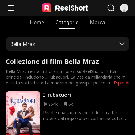
Home
Categorie
Marca
Bella Mraz
Collezione di film Bella Mraz
Bella Mraz recita in 3 drammi brevi su ReelShort. I titoli
principali includono
Il rubacuori
,
La vita da miliardaria che mi
è stata sottratta
e
La madrina del gossip
, spesso in
...
Espandi
Il rubacuori
854k
6k
Pearl è una ragazza nerd decisa a farsi
notare dal ragazzo per cui ha una cotta da
una vita, ma non ha idea di come riuscirci.
Dopo un incontro scioccante con Ethan