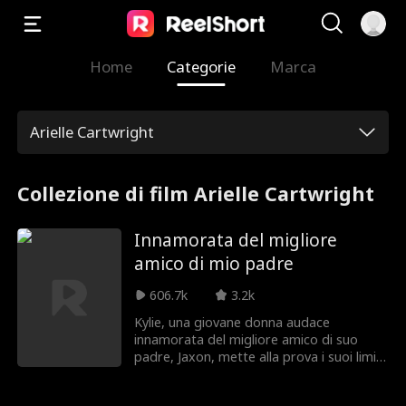
Home
Categorie
Marca
Arielle Cartwright
Collezione di film Arielle Cartwright
Innamorata del migliore
amico di mio padre
606.7k
3.2k
Kylie, una giovane donna audace
innamorata del migliore amico di suo
padre, Jaxon, mette alla prova i suoi limiti
seducendolo con il suo fascino. Mentre
Jaxon fatica a resisterle, la tensione tra