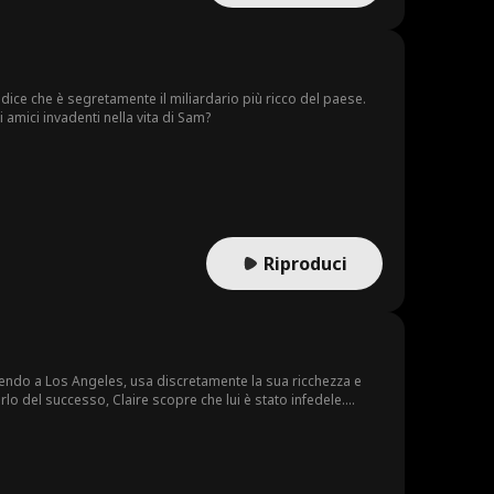
 dice che è segretamente il miliardario più ricco del paese.
 amici invadenti nella vita di Sam?
Riproduci
vendo a Los Angeles, usa discretamente la sua ricchezza e
rlo del successo, Claire scopre che lui è stato infedele.
 la spinge al divorzio. Spezzata e profondamente delusa,
 affronti le conseguenze delle sue azioni, facendogli