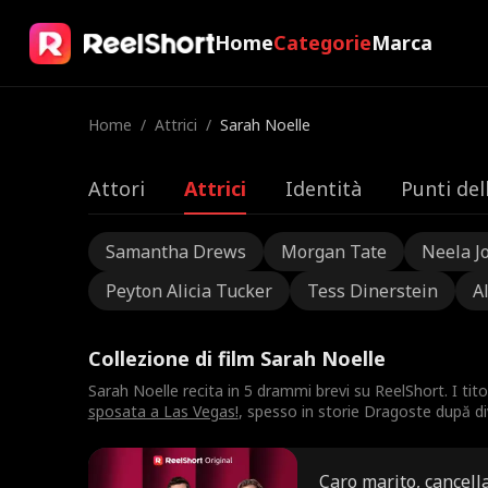
Home
Categorie
Marca
Home
/
Attrici
/
Sarah Noelle
Attori
Attrici
Identità
Punti del
Samantha Drews
Morgan Tate
Neela J
Peyton Alicia Tucker
Tess Dinerstein
A
Collezione di film Sarah Noelle
Sarah Noelle recita in 5 drammi brevi su ReelShort. I titol
sposata a Las Vegas!
, spesso in storie Dragoste după div
Caro marito, cancell