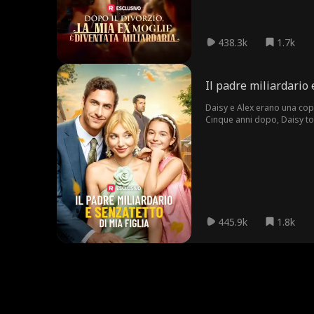
438.3k
1.7k
Il padre miliardario 
Daisy e Alex erano una cop
Cinque anni dopo, Daisy tor
casa. La famiglia di tre per
445.9k
1.8k