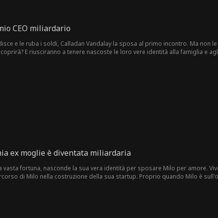
 mio CEO miliardario
disce e le ruba i soldi, Calladan Vandalay la sposa al primo incontro. Ma non le
prirà? E riusciranno a tenere nascoste le loro vere identità alla famiglia e agli
mia ex moglie è diventata miliardaria
na vasta fortuna, nasconde la sua vera identità per sposare Milo per amore. Vi
percorso di Milo nella costruzione della sua startup. Proprio quando Milo è sull'o
 non amarla più, le parla duramente, sminuisce tutto ciò che ha fatto per lui e
il suo ruolo di erede miliardaria. Ritira tutto il suo supporto e lascia che Milo
 fatto.