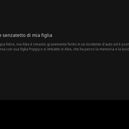
e senzatetto di mia figlia
pia felice, ma Alex è rimasto gravemente ferito in un incidente d'auto ed è sc
na con sua figlia Poppy e si imbatte in Alex, che ha perso la memoria e la lucidi
sone lavora insieme per vendicarsi dei furfanti intriganti, svelando i malintesi tr