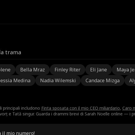
la trama
olene
Bella Mraz
Finley Riter
Eli Jane
Maya Je
lessia Medina
Nadia Wilemski
Candace Mizga
Al
i principali includono
Finta sposata con il mio CEO miliardario
,
Caro m
orț e Tată singur. Guarda i drammi brevi di Sarah Noelle online — i pr
a il mio numero!