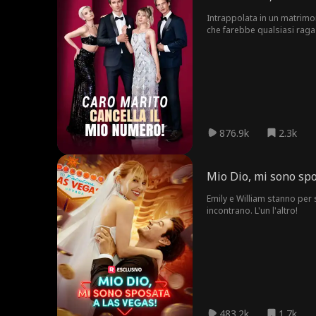
Intrappolata in un matrimo
che farebbe qualsiasi ragaz
non faccia un accordo con l
876.9k
2.3k
Mio Dio, mi sono spo
Emily e William stanno per
incontrano. L'un l'altro!
483.2k
1.7k