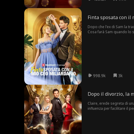
Finta sposata con il
Dopo che l'ex di Sam la tra
Cosa farà Sam quando lo sco
998.9k
3k
Dopo il divorzio, la 
Claire, erede segreta di u
influenza per facilitare il 
Affrontato, Milo ammette di
Claire decide di riprendere 
rimpiangere tutto ciò che ha