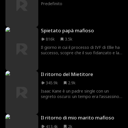
Predefinito
Spietato papà mafioso
816k
3.5k
Il giorno in cui il processo di IVF di Ellie ha
successo, scopre che il suo fidanzato e la
sua migliore amica hanno una relazione.
Devastata, decide di crescere il suo
bambino da sola. Il medico rivela che c'è
Il ritorno del Mietitore
stato uno scambio alla banca del seme - è
incinta del figlio del Boss della Mafia. Ellie
345.9k
2.9k
è stata involontariamente trascinata in
una guerra di successione mafiosa. Per
Isaac Kane è un padre single con un
proteggere il suo bambino non ancora
segreto oscuro: un tempo era l’assassino
nato, accetta un matrimonio di contratto
più temuto al mondo. Dopo aver
con il boss mafioso. Non avrebbero mai
promesso alla moglie morente che non
pensato che questo li avrebbe portati al
avrebbe mai più ucciso, cerca di vivere una
Il ritorno di mio marito mafioso
vero amore.
vita tranquilla, lottando ogni giorno per
crescere sua figlia. Ma quando la bambina
413.4k
2k