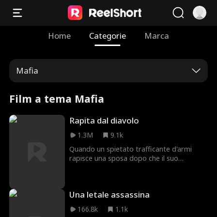
Home
Categorie
Marca
Mafia
Film a tema Mafia
Rapita dal diavolo
1.3M
9.1k
Quando un spietato trafficante d'armi
rapisce una sposa dopo che il suo
fidanzato fallisce la prova d'amore in un
mortale gioco di roulette russa, lei si trova
divisa tra i suoi principi morali e
Una letale assassina
l'attrazione crescente per l'uomo
pericoloso che farà di tutto per farla sua.
166.8k
1.1k