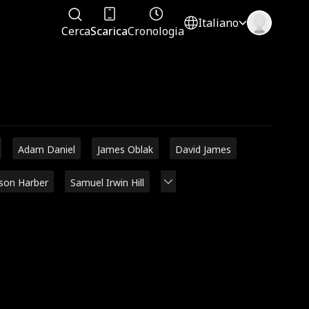
Italiano
Cerca
Scarica
Cronologia
Adam Daniel
James Oblak
David James
ison Harber
Samuel Irwin Hill