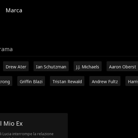
Marca
trama
Drew Ater
Ian Schutzman
J.J. Michaels
Aaron Oberst
trong
Griffin Blazi
Tristan Rewald
Andrew Fultz
Harr
l Mio Ex
i Lucia interrompe la relazione