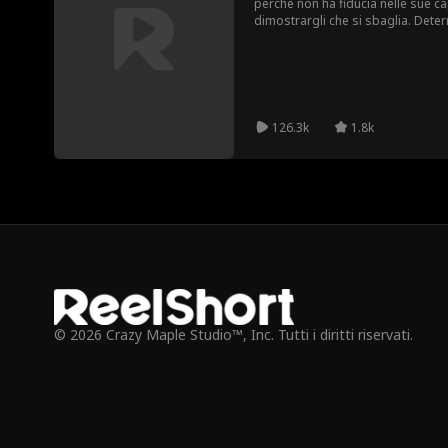
perché non ha fiducia nelle sue cap
dimostrargli che si sbaglia. Deter
specializzanda in chirurgia, si de
la supervisione del dottor Dawyer
rinomato quanto spietato, che si r
futuro bambino e, cosa peggiore di
126.3k
1.8k
© 2026 Crazy Maple Studio™, Inc. Tutti i diritti riservati.