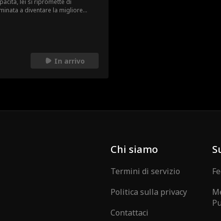
acità, lei si ripromette di
minata a diventare la migliore
dica anima e corpo al lavoro, sotto
 Campbell: un chirurgo tanto
ivela essere il padre del suo
 tutte... anche il padre del suo ex.
In arrivo
Chi siamo
S
Termini di servizio
Fe
Politica sulla privacy
Me
Pu
Contattaci