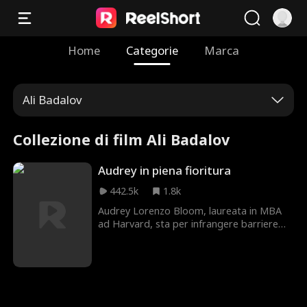
Home
Categorie
Marca
Ali Badalov
Collezione di film Ali Badalov
Audrey in piena fioritura
442.5k
1.8k
Audrey Lorenzo Bloom, laureata in MBA
ad Harvard, sta per infrangere barriere
come prima CEO donna e non bianca del
potente conglomerato BloomCo. Si è
preparata per anni, usando persino un
alias come donna delle pulizie latina per
imparare i meccanismi interni dell'azienda.
Alla vigilia del banchetto di presentazione,