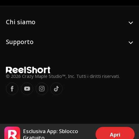
Audrey scopre che il suo fidanzato pensa
che sia un'immigrata clandestina e
pianifica di truffarla e deportarla, i
Chi siamo
dirigenti senior stanno complottando un
colpo di stato per mettere al comando
sua cugina bianca, e il suo nemico più
acerrimo dall'infanzia, Ryder Marlow,
Supporto
potrebbe non essere affatto suo nemico...
© 2026 Crazy Maple Studio™, Inc. Tutti i diritti riservati.
Esclusiva App: Sblocco
Apri
Gratuito