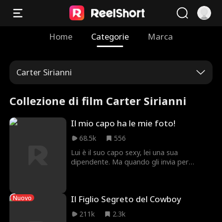
Home
Categorie
Marca
Carter Sirianni
Collezione di film Carter Sirianni
Il mio capo ha le mie foto!
68.5k
556
Lui è il suo capo sexy, lei una sua
dipendente. Ma quando gli invia per
sbaglio una foto del seno, desiderio,
scandali e segreti stravolgono l'ufficio e il
suo cuore.
Il Figlio Segreto del Cowboy
Nuovo
211k
2.3k