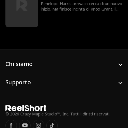
Penelope Harris arriva in cerca di un nuovo
inizio. Ma finisce incinta di Knox Grant, il
potente fratello maggiore del suo ex e
proprietario del ranch dove lavora. Ora è
divisa tra l'uomo disposto a tutto per lei e
l'ex che vuole vederla distrutta.
Chi siamo
Supporto
© 2026 Crazy Maple Studio™, Inc. Tutti i diritti riservati.