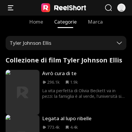
Home
Categorie
Marca
Tyler Johnson Ellis
Collezione di film Tyler Johnson Ellis
Avrò cura di te
296.1k
1.9k
La vita perfetta di Olivia Beckett va in
pezzi: la famiglia è al verde, l'università si
allontana e il suo amore del liceo è
diventato violento. Poi arriva Sebastian
'Bash' McDaniels, pugile emergente che
Legata al lupo ribelle
lavora di notte in un bar per sfuggire al
passato. Quando salva Olivia dal suo ex,
773.4k
4.4k
scocca la scintilla. Ma con il pericolo alle