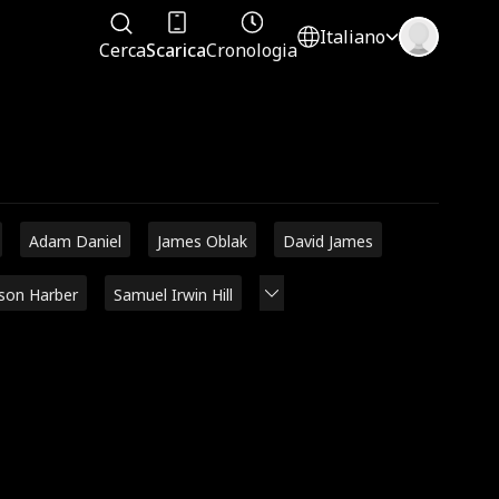
Italiano
Cerca
Scarica
Cronologia
Adam Daniel
James Oblak
David James
ison Harber
Samuel Irwin Hill