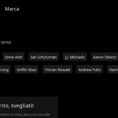
Marca
trama
Drew Ater
Ian Schutzman
J.J. Michaels
Aaron Oberst
trong
Griffin Blazi
Tristan Rewald
Andrew Fultz
Harr
to, svegliati!
liardario in coma, ma cosa succede