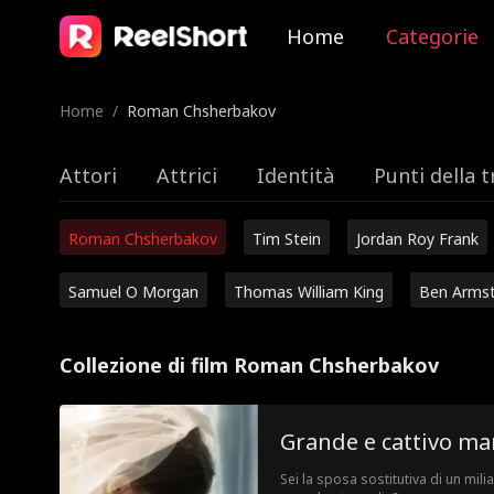
Home
Categorie
Home
/
Roman Chsherbakov
Attori
Attrici
Identità
Punti della 
Roman Chsherbakov
Tim Stein
Jordan Roy Frank
Samuel O Morgan
Thomas William King
Ben Arms
Collezione di film Roman Chsherbakov
Grande e cattivo mari
Sei la sposa sostitutiva di un mi