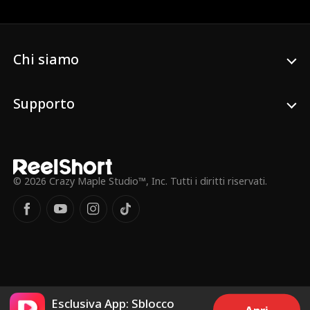
reclamare l'eredità di sua madre, Chloe
sposa impulsivamente Leo, ignara che lui
sia in realtà un miliardario CEO. Col
tempo, Leo inizia a innamorarsi di Chloe,
diventando completamente devoto a lei.
Chi siamo
Supporto
© 2026 Crazy Maple Studio™, Inc. Tutti i diritti riservati.
Esclusiva App: Sblocco