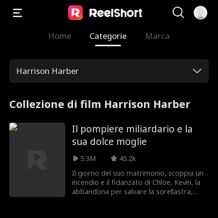
Home
Categorie
Marca
Harrison Harber
Collezione di film Harrison Harber
Il pompiere miliardario e la
sua dolce moglie
5.3M
45.2k
Il giorno del suo matrimonio, scoppia un
incendio e il fidanzato di Chloe, Kevin, la
abbandona per salvare la sorellastra,
Rachel, lasciandola in pericolo. Leo si
precipita tra le fiamme per salvarla. Per