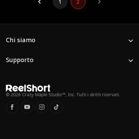
1
2
più nell’ombra… ma sotto i riflettori.
Riuscirà a riprendersi tutto ciò che le
hanno rubato?
Chi siamo
Supporto
© 2026 Crazy Maple Studio™, Inc. Tutti i diritti riservati.