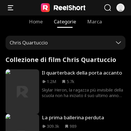
Home
Categorie
Marca
Chris Quartuccio
Collezione di film Chris Quartuccio
Il quarterback della porta accanto
1.2M
5.7k
Skylar Heron, la ragazza più invisibile della
scuola non ha iniziato il suo ultimo anno
nel migliore dei modi. Prima, si è coperta
di ridicolo davanti a tutta la scuola,
mentre cercava di dichiararsi al suo amore
La prima ballerina perduta
segreto, Jamie Donner, il suo migliore
amico d’infanzia e vicino di casa. Poi, si è
309.3k
989
ritrovata in coppia con lui per un progetto