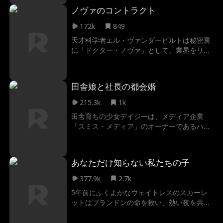
あるのか…？
ノヴァのコントラクト
172k
849
天才科学者エル・ヴァンダービルトは秘密裏
に「ドクター・ノヴァ」として、業界をリー
ドしていた。しかし、自分の夫に研究データ
を盗まれ、替え玉と入れ替えられ、離婚を強
要されるという裏切りに遭った。失意のどん
田舎娘と社長の都会婚
底で出会ったのは、ハンサムな富豪ロイ・グ
ラント。勢いで結婚したエルは、彼が元夫の
215.3k
1k
最大のライバルであることを知り衝撃を受け
田舎育ちの少女デイジーは、メディア企業
る。「目的が同じなら、手を組まない？」奪
「スミス・メディア」のオーナーであるハミ
われた栄光を取り戻すため、エルとロイは偽
ルトン・スミスと電撃結婚する。 しかし、二
装夫婦として、協力関係を結んでいた。元夫
人の仲を引き裂こうとするスミスの幼馴染 ビ
と偽ドクターの野望を阻むため、偽装夫婦は
アンカの陰謀によって、二人の関係は崩壊の
世界最大のテック契約を巡る戦いに挑む。
あなただけ知らない私たちの子
危機に――。
377.9k
2.7k
5年前にふくよかなウェイトレスのスカーレ
ットはブランドンの命を救い、熱い夜を共に
過すものの、直後に姿を消した。今、彼女は
痩せて別人のようになり戻ってきた。一方、