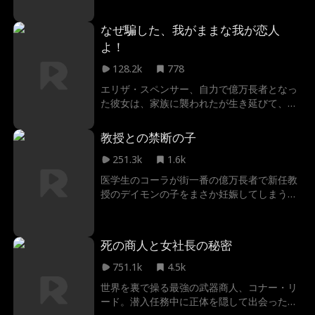
れそうな女の子を救った。その時、富豪で親
権争いの真っ只中だった女の子の父と出会っ
なぜ騙した、我がままな我が恋人
た。ベイリーとその父は秘密や裏切り、執念
よ！
深い元妻などの困難を乗り越え、本当の愛で
結ばれることになった。
128.2k
778
エリザ・スペンサー、自力で億万長者となっ
た彼女は、家族に襲われたが生き延びて、記
憶喪失状態に陥った。車椅子に乗った、ハン
サムな見知らぬ男性、ジャスティン・パット
教授との禁断の子
ンに助けられ、彼と結婚したが、ジャスティ
ンは自分の花嫁が億万長者であることを知ら
251.3k
1.6k
なかった。やがて記憶が戻ったが、彼女は自
医学生のコーラが街一番の億万長者で新任教
分の正体を隠し、欲深い家族から自分の会社
授のデイモンの子をまさか妊娠してしまう。
を取り戻そうとした。それと、ジャスティン
子供を秘密裏に育てようとするコーラを他所
を守る為に、人でなしの彼の異母兄弟と継母
に、デイモンは熱烈なアプローチを仕掛け、
と戦い続けていた。
ついにコーラはプロポーズを受ける。しか
死の商人と女社長の秘密
し、一時の恋のはずが、深い愛へと変わる
中、裏切りと血筋の秘密が明らかになり、コ
751.1k
4.5k
ーラは家族と幸福の真実に向き合うことにな
世界を裏で操る最強の武器商人、コナー・リ
る。
ード。潜入任務中に正体を隠して出会ったス