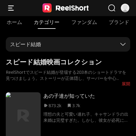
ホーム
カテゴリー
ファンダム
ブランド
スピード結婚
スピード結婚映画コレクション
ReelShortでスピード結婚が登場する203本のショートドラマを
見つけましょう。ストーリーが正体隠し、サーバーを中心
...
展開
あの子達が知っていた
873.2k
3.7k
理想の夫と可愛い連れ子、キャサンドラの出
来婚は完璧すぎた。しかし、彼女が必死に逃
げてきた過去が、また足元まで迫っていた
か?そして、なぜあの子どもたちに見覚えが