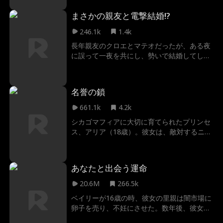
彼は孤立気味なCEOでありながら、未だ自分
まさかの親友と電撃結婚!?
がスカーレットの娘の父だと知らない。
246.1k
1.4k
長年親友のクロエとマテオだったが、ある夜
に誤って一夜を共にし、勢いで結婚してしま
う！実はマテオが以前からクロエを愛してい
て、彼女の友達以上恋人未満の枠から進展し
たいという秘めた想いは告白するのか？一方
名誉の鎖
のクロエも、マテオが実は大富豪のCEOだと
知った時、どう反応するのか？ドキドキの愛
661.1k
4.2k
の物語が開幕する。
シカゴマフィアに大切に育てられたプリンセ
ス、アリア（18歳）。彼女は、敵対するニュ
ーヨークマフィアの冷酷で危険な色気を持つ
後継者、ルカとの政略結婚を強いられる。暴
力に染まった男に身も心も委ねることは、一
あなたと出会う運命
族への最大の裏切りか。それとも、これが彼
女が生き残るための唯一の道なのか——
20.6M
266.5k
ベイリーが16歳の時、彼女の里親は闇市場に
卵子を売り、不妊にさせた。数年後、彼女が
学校の清掃員として働いているとき、誘拐さ