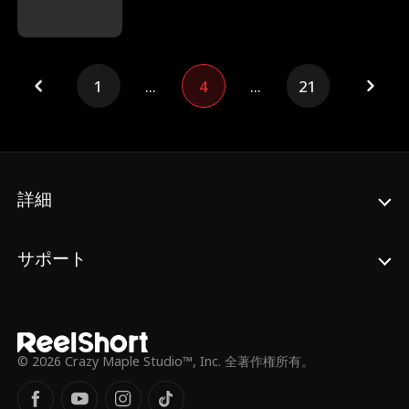
カーレットを救い、二人は運命的な一夜を共
にする。それから4年――依然として身を隠
すコナーの前に、彼女は「彼との子供」を連
れて現れた。冷酷な武器商人としての顔と、
愛する者を守る父親としての顔。正体がバレ
1
...
4
...
21
れば破滅が待つ状況下で、コナーの命懸けの
二重生活が始まる。
詳細
サポート
© 2026 Crazy Maple Studio™, Inc. 全著作権所有。