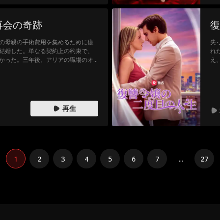
再会の奇跡
復
の母親の手術費用を集めるために億
失
と結婚した。単なる契約上の約束で、
れ
かった。三年後、アリアの職場のオ
え
の祖父の命を救った看護師のアリア
が
だが、一緒にいればいるほど、惹か
込んだメーソンは、妻と離婚するこ
に落ちた相手がまさに自分の妻であ
再生
1
2
3
4
5
6
7
...
27