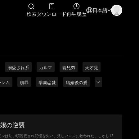
日本語
検索
ダウンロード
再生履歴
溺愛され系
カルマ
義兄弟
天才児
ーレム
贖罪
学園恋愛
結婚後の愛
嬢の逆襲
ビンは幼い頃誘拐され記憶を失い、貧しいロンに救われた。しかし13