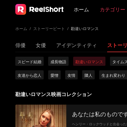
ホーム
カテゴリー
ホーム
/
ストーリービート
/
勘違いロマンス
俳優
女優
アイデンティティ
ストー
スピード結婚
成長物語
勘違いロマンス
タイム
友達から恋人
愛憎
友情
隣人
生まれ変わり
勘違いロマンス映画コレクション
あなたは私のもので
ヘンリー・ロックウッドと出会った