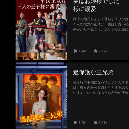
実はお姫様でした！ 
様に溺爱
路上で物売りをして暮らすエリンは
そんな彼女の正体は、実は行方不明
手がかりを見つけ、エリンが王家に
こそが本物の王女だと名乗り出る。
ャールズ王子のことを、エリンは「
4.4M
70.2k
過保護な三兄弟
長く行方不明になってたランカスタ
は、彼女の身分を盗もうとする恋人
います。いつになったら自分の正体
しょうか？
2.4M
59.1k