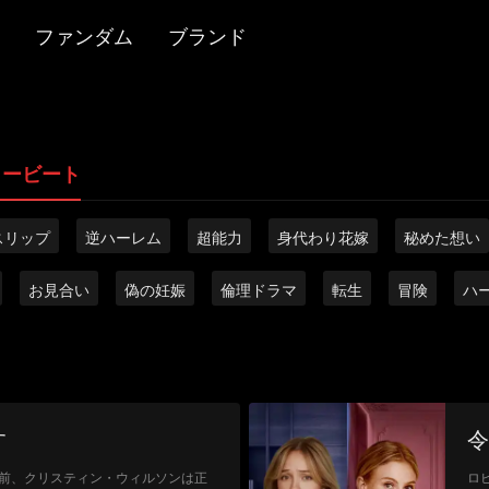
ファンダム
ブランド
リービート
スリップ
逆ハーレム
超能力
身代わり花嫁
秘めた想い
お見合い
偽の妊娠
倫理ドラマ
転生
冒険
ハ
す
令
前、クリスティン・ウィルソンは正
ロ