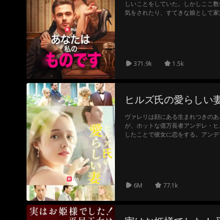
しいことをしていた。しかしここ数
気をされたり、すてきな娘として家
らのことにクリスティンはもううん
人々に復讐するために、彼女は大胆
ッド家の財産の相続人兼浮気をした
することにした…
371.9k
1.5k
ヒルズ氏の愛らしい
ヴァレリは顔にある生まれつきのあ
が、ホットな億万長者アンデレ・ヒ
したことで彼女に恋をする。アンデ
が、予期せぬ出来事で、彼女を車で
せてしまう。彼女が誰なのか気づく
る。だが、自分が探していた相手が
6M
77.1k