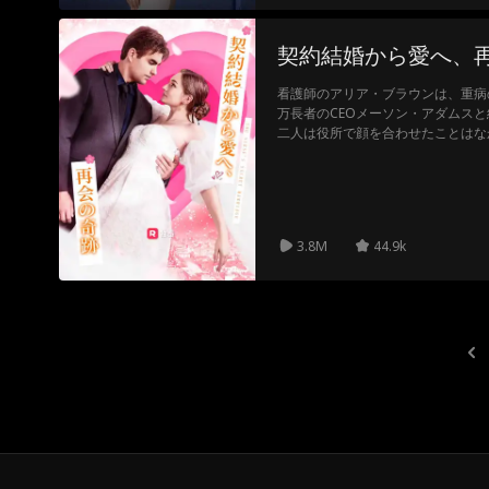
契約結婚から愛へ、
看護師のアリア・ブラウンは、重病
万長者のCEOメーソン・アダムス
二人は役所で顔を合わせたことはな
ーナーであるメーソンと、メーソン
と再会した。お互いに知らない二人
れあってきた。祖父の看護師に惚れ
とを決意したが、知らないのは、恋
った。
3.8M
44.9k