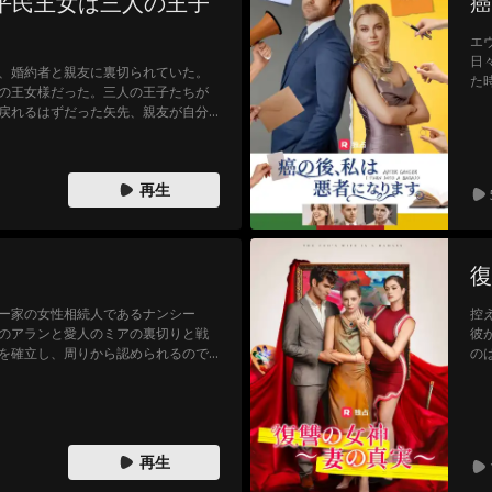
平民王女は三人の王子
癌
エ
日
、婚約者と親友に裏切られていた。
た
の王女様だった。三人の王子たちが
っ
戻れるはずだった矢先、親友が自分
し
そんな中で、何度も守ってくれるチ
兄」とは違う意味で意識し始める。
再生
復
ー家の女性相続人であるナンシー
控
のアランと愛人のミアの裏切りと戦
彼
を確立し、周りから認められるので
の
り
証
再生