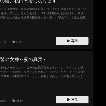
の後、私は悪者になります
ヴリンは結婚後、家族や義妹から罵られ、夫にも理解されない苦しい
々を送っていた。そんなある日、彼女は末期がんと誤診され、残され
時間を全力で生きる決意を固める。強く美しい“悪女”として生まれ変わ
たエヴリンは、無関心な夫や意地悪な義妹への復讐を開始する。しか
、夫は命の恩人を他の誰かと勘違いしていたことに気が付き…
再生
5.3M
55k
讐の女神～妻の真実～
えめなアーティスト、コーラは億万長者ブランドン・ピアソンの妻。
が出張中、彼のギャラリーを任されることになったが、そこに現れた
は大学時代の同級生アシュリー。誤解から妻という立場が危うくな
、同僚たちからも冷笑されてしまう。果たしてコーラは自分の価値を
明し、奪われた立場を取り戻せるのか？
再生
1.8M
45.5k