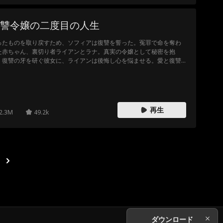
讐令嬢の二度目の人生
ったものを取り戻すため、ソフィアは復讐を誓った。冤罪で命を奪わ
た赤ちゃん、裏切り者ライアンとラナ。真実の令嬢として秘密を抱
、復讐の牙を研ぐ彼女に、ライアンは後悔し心を悩ませる。愛と復讐
交錯する衝撃の展開！
再生
2.3M
49.2k
ダウンロード