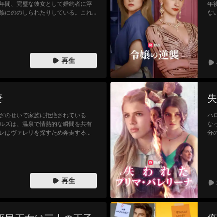
年間、完璧な彼女として婚約者に浮
年
族にののしられたりしている。これ
な
ざりしている！自分を不当に扱った
を
な行動をとってしまった。ロックウ
婚約者のおじさんのヘンリーを誘惑
再生
妻
失
ざのせいで家族に拒絶されている
ハ
ルズは、温泉で情熱的な瞬間を共有
な
レはヴァレリを探すため奔走する
分
誤ってひいてしまい、記憶喪失にさ
後
前に、アンデレはヴァレリを引き取
の
彼女だとは知らない。
り
再生