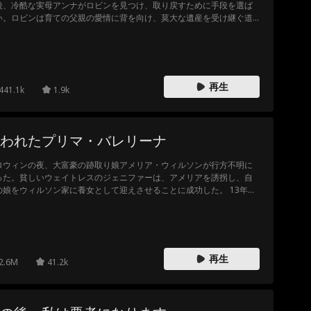
後、冷酷な実母アンナがロビンを見つけ、取り戻すために手段を選ば
い。ロビンは育ての父親の愛情に背を向け、莫大な遺産を受け継ぐ道
選ぶのか？
再生
441.1k
1.9k
われたプリマ・バレリーナ
ロウィンの夜、大富豪の跡取り娘アメリア・ウィルソンが行方不明に
った。貧しいウェイトレスのジェニファーは、アメリアを誘拐し、自
の娘をウィルソン家に養女として迎えさせることに成功した。 13年
。バレエコンクールの優勝を勝ち取ったアメリアは、実の家族や偽物
跡取り娘からいじめを受けていた。やがてアメリアの家族は真実を知
、彼女に許しを乞うことになるのだった…
再生
2.6M
41.2k