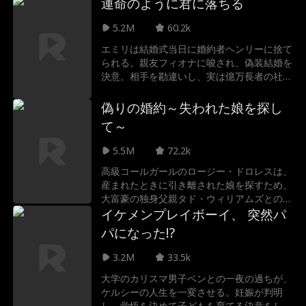
ンサーたちを次々と成敗していく。最強の力
運命のように君に落ちる
動とは――
で学園のヒロインの心まで射止める、痛快な
5.2M
60.2k
下克上ストーリーが今、幕を開ける！
エミリは結婚式当日に婚約者ヘンリーに捨て
られる。親友フィオナに唆され、偽装結婚を
決意。相手を勘違いし、実は億万長者の社長
ウィリアムと結婚してしまう。ウィリアムは
身分を隠し、エミリは彼が借金まみれと誤
偽りの婚約～失われた娘を探し
解。デザインコンペの日、フィオナとヘンリ
て～
ーはエミリを陥れようとするが…。二人の偽
りの結婚生活、その行方は？
5.5M
72.2k
高級コールガールのロージー・ドロレスは、
産まれたときに引き離された娘を探すため、
大富豪の独身父親タド・ウィリアムズとの偽
の婚約に同意する。実はタドの娘リリーこそ
イケメンプレイボーイ、 突然パ
が7年間必死に探し続けていた実の娘だっ
パになった!?
た。
3.2M
33.5k
大学のカリスマ男子ベンとの一夜の過ちが、
ケルシーの人生を一変させる。妊娠が判明
し、覚悟を決めて子どもを育てる決意をした