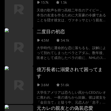
157k
1.5k
が再び押し寄せる中、エマは元カレを遠ざけ
るために、週末だけリアムと偽りの恋人関係
天使の歌声を持つ高校二年生のアイビー 。
を演じることを決める。
本当の友達を作るために大富豪の令嬢である
ことを隠す彼女は、ヴァネッサという親友を
得て幸せな日々を送るはずだった 。しか
し、ヴァネッサにとってアイビーはただの都
二度目の初恋
合のいい道具 ！巧みな言葉でアイビーを操
り、自分の歌の影武者として利用していたの
4.5M
54.1k
だ。さらに、アイビーの彼氏とヴァネッサの
大学時代に運命的な恋に落ちるも、誤解によ
浮気現場まで発覚 ！愛する人と親友に裏切
って別れてしまったベラとアダム。数年後、
られ、絶望の淵に立たされたアイビーは、幼
医者として成功したベラの前に、NHLのス
馴染でアメフト部のスター選手であるブレイ
ター選手となったアダムが彼女の助けを求め
クに助けを求める 。果たして彼女は、奪わ
て姿を現す。偽装カップルの契約を結ぶ二人
億万長者に溺愛されて困ってま
れた輝かしいスポットライトを取り戻すこと
だが、共に過ごす日々の中で、眠っていた感
ができるのか？
す
情が再び目覚めていく。二度目のチャンス
が、彼らに永遠の幸せをもたらすのか。
3.6M
51.6k
大学生アメリアは恐ろしい罠からCEOのレオ
に救われ、一夜の過ちから妊娠。彼は彼女を
「金目当て」と疑う中、元恋人が「息子」を
連れて現れる。果たしてレオは、嘘を見破
元カレの親友との偽装恋愛