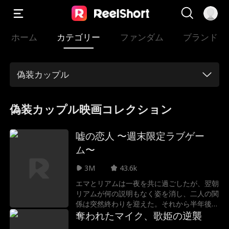
ホーム
カテゴリー
ファンダム
ブランド
偽装カップル
偽装カップル映画コレクション
嘘の恋人 〜週末限定ラブゲー
ム〜
3M
43.6k
エマとリアムは一夜を共に過ごしたが、翌朝
リアムが何の説明もなく姿を消し、二人の関
係は突然終わりを迎えた。それから半年後、
エマの妹の結婚式で二人は再会した時、リア
奪われたマイク、歌姫の逆襲
ムは新郎の付添人だった。解決されない感情