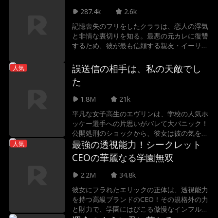
り、真実の愛を掴むことができるのか？
287.4k
2.6k
記憶喪失のフリをしたクララは、恋人の浮気
と非情な裏切りを知る。最悪の元カレに復讐
するため、彼が最も信頼する親友・イーサン
と偽装恋愛をスタート！元カレを嫉妬で狂わ
せるはずが、イーサンの甘いキスに心は揺れ
誤送信の相手は、私の天敵でし
人気
動き……
た
1.8M
21k
平凡な女子高生のエヴリンは、学校の人気ホ
ッケー選手への片思いがバレて大パニック！
公開処刑のショックから、彼女は彼の気を引
こうと、匿名で自分の“きわどい写真”を送る
最強の透視能力！シークレット
人気
という大胆な行動に出る。しかし、運命のイ
CEOの華麗なる学園無双
タズラか。その写真が届いたのは、意中の彼
ではなく、よりにもよっていつもエヴリンを
2.2M
34.8k
からかってくる天敵、ホッケー部主将のコル
彼女にフラれたエリックの正体は、透視能力
トンだった！最悪の誤送信から始まる、絶対
を持つ高級ブランドのCEO！その規格外の力
にありえない二人の関係。彼女の秘密を握っ
と財力で、学園にはびこる傲慢なインフルエ
たいじわるなコルトンが取った、予想外の行