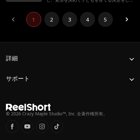
ケルシー。しかし、ベンは軽薄なフラタニテ
ィ男子。彼は本気で向き合ってくれるのか？
運命の子を巡る二人の未来は、予想を超える
1
2
3
4
5
展開へ…。
詳細
サポート
© 2026 Crazy Maple Studio™, Inc. 全著作権所有。