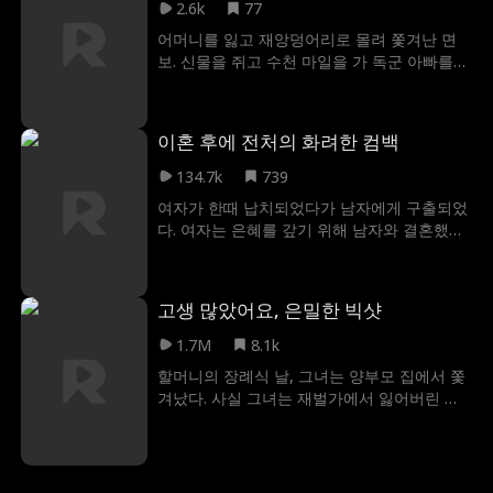
한다. 결국, 페이와 켄트는 재회하고 결혼해서
2.6k
77
행복하게 살아간다.
어머니를 잃고 재앙덩어리로 몰려 쫓겨난 면
보. 신물을 쥐고 수천 마일을 가 독군 아빠를
찾는다. 신통한 점술과 타고난 행운으로 멸문
위기의 독군부를 거듭 구하며 온 가족의 사랑
을 독차지하는 복덩이가 된다!
이혼 후에 전처의 화려한 컴백
134.7k
739
여자가 한때 납치되었다가 남자에게 구출되었
다. 여자는 은혜를 갚기 위해 남자와 결혼했지
만, 남자는 여자를 다른 여자로 착각하고 이혼
을 요구했다. 진실이 밝혀진 후 남자는 그녀를
되찾고 싶어 했다.
고생 많았어요, 은밀한 빅샷
1.7M
8.1k
할머니의 장례식 날, 그녀는 양부모 집에서 쫓
겨났다. 사실 그녀는 재벌가에서 잃어버린 여
섯 번째 자식이었다. 다시 진짜 가족의 품으로
돌아온 그녀는 사촌 언니의 괴롭힘을 받았으
며, 다른 재벌가와의 정략결혼을 강요받았다.
하지만 약혼 상대가 이미 좋아하고 있던 남자