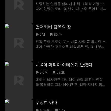
의 목적은 단순한 복수가 아니다. 그는 약자들
사랑하는 연인을 살리기 위해 그와 헤어질 수
을 외면하고 이익만 좇아온 부패한 건강보험
밖에 없었던 로티. 몇 년이 지난 후 우연히 마
업계의 실체를 세상에 알리려 한다. 경찰의 추
주치게 된 옛 연인은 거물 변호사이자, 백만장
적을 피해 가며 곳곳에 단서를 남기고 그의 메
자가 되어 있었다. 하지만 그는 자신에게 상처
시지는 점점 더 많은 사람들의 공감을 얻기 시
를 준 로티를 잊지 못한 채, 그녀를 향한 복수
작한다. 침묵을 강요당했던 이들에게 마테오는
언더커버 감옥의 왕
의 칼날을 점점 더 날카롭게 하는데...
어느새 ‘정의를 대신하는 영웅’이 되어간다.
5M
86.4k
전직 군인 트로이 포는 가족 사업 중 하나인 부
패가 만연한 교도소를 상속받은 뒤, 그 내부의
문제들을 파악하기 위해 수감자로 위장 잠입
한다. 하지만 그가 신뢰했던 교도소의 보안 팀
장이 부패를 저지른 수장임을 알게 되면서 상
내 X의 마피아 아빠에게 반했다
황이 변하기 시작했다. 트로이는 자신이 교도
소의 진짜 소유주임을 증명하거나 탈옥을 해
3.6M
59.2k
야만 하는데, 그 와중에도 트로이는 형량이 억
페이는 남자친구 다니엘이 바람 피우는 현장
울하게 늘어난 마일즈와 사건에 휘말린 의사
을 목격하고 그와 헤어진 후, 얼마 지나지 않아
멜리사를 지키기 위해 고군분투한다. 과연 트
다니엘의 아버지인 마피아 킹 켄트 리퍼트를
로이는 탈출에 성공할 수 있을까? 아니면 자신
만나게 된다. 켄트는 페이의 친아버지가 마피
의 교도소에 또 다른 희생야이 되고 말 것인
아 돈 로렌조 알덴이라는 사실을 밝히면서, 페
가?
수상한 아내
이에게 그의 아들 다니엘과 결혼해서 혈통에
합류하면 폭력 범죄자로부터 페이의 가족을
158.4k
1.1k