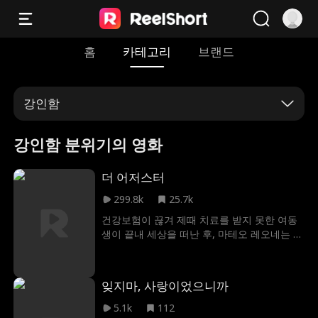
홈
카테고리
브랜드
강인함
강인함 분위기의 영화
더 어저스터
299.8k
25.7k
건강보험이 끊겨 제때 치료를 받지 못한 여동
생이 끝내 세상을 떠난 후, 마테오 레오네는 모
든 것을 잃은 채 절망에 빠진다. 사랑하는 가족
을 지키지 못한 그는 무너진 정의와 부조리한
현실 앞에서 스스로 행동에 나서기로 결심한
잊지마, 사랑이었으니까
다. 그리고 결국 건강보험 회사의 CEO를 살해
하면서 그 분노의 서막을 연다. 하지만 마테오
5.1k
112