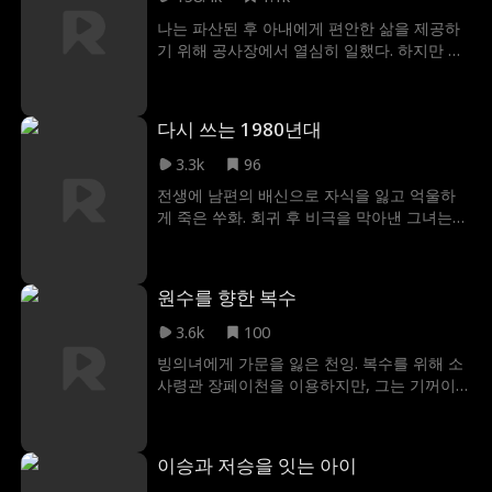
보호해 주겠다는 제안을 제시한다. 페이는 가
나는 파산된 후 아내에게 편안한 삶을 제공하
족을 지키기 위해 그 제안에 동의한다. 한편,
기 위해 공사장에서 열심히 일했다. 하지만 퇴
다니엘은 페이와의 결혼을 통해 아버지와 마
근하고 집으로 돌아오는 길에 평범한 사무원
피아 세계에 자신의 게이 신분을 감출 수 있게
인 아내가 한 남자와 같이 고급 승용차를 타고
되자 매우 기뻐한다. 페이는 마피아 세계에 적
떠나는 모습을 목격하게 된다! 그리고 난 그녀
응하기 위해 고군분투하면서 점점 켄트에게
다시 쓰는 1980년대
의 몸에서 수상한 긁힌 자국도 발견하는데...
매력을 느끼게 된다. 곧 두 사람은 열정적인 사
3.3k
96
랑을 나누는 비밀 BDSM 연인으로 발전한다.
페이의 아버지 돈은 겉모습과는 다르게 페이
전생에 남편의 배신으로 자식을 잃고 억울하
를 협상 카드로 이용해 이반 코즐로프와 더 나
게 죽은 쑤화. 회귀 후 비극을 막아낸 그녀는
은 동맹을 확보하려고 한다. 페이와 이반의 밀
쓰레기 남편의 실체를 깨닫고 곧장 직장으로
회로 인해 페이와 다니엘의 가짜 약혼이 취소
쳐들어간다. 위선적인 불륜 남녀의 가면을 찢
된다. 한편, 페이는 아버지와 이반이 켄트를 파
고 통쾌한 복수를 시작한다!
원수를 향한 복수
괴하기 위해 협력하고 있다는 사실을 알게 된
다. 그리고 이반이 켄트를 무너뜨리는 동시에
3.6k
100
페이를 차지하려고 애쓰는 비밀경찰이라는 사
빙의녀에게 가문을 잃은 천잉. 복수를 위해 소
실도 뒤늦게 알게 된다. 이반과 돈 알덴의 협력
사령관 장페이천을 이용하지만, 그는 기꺼이
으로 켄트는 감옥에 갇히지만 페이는 켄트의
은인인 그녀의 칼날이 되어 통쾌한 복수를 돕
아기를 임신하게 된다. 페이는 뱃속의 아이를
는다.
위해 켄트를 반드시 구해내려고 한다. 페이는
다니엘의 도움을 받아 아버지를 협박하여 이
이승과 저승을 잇는 아이
반이 범죄자 명단에서 켄트의 이름을 지우게