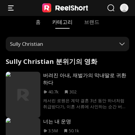
홈
카테고리
브랜드
Sully Christian
Sully Christian 분위기의 영화
버려진 아내, 재벌가의 막내딸로 귀환
하다
40.7k
302
캐서린 로웬은 계약 결혼 3년 동안 하녀처럼
취급받다가, 이혼 서류에 사인하는 순간 버려
졌다. 임신한 몸으로 남편의 내연녀에게 온갖
모욕과 위협을 당하며 인생의 가장 밑바닥에
너는 내 운명
내동댕이쳐진 순간, 캐서린의 눈앞에 헬기 한
대가 착륙한다. 그리고 강력한 레인 가문의 도
3.5M
50.1k