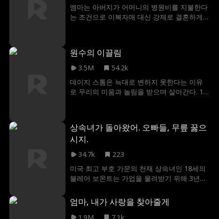
미닉, 코너, 리암이 나타나 캐서린의 진짜 정체
엠마는 아버지가 어머니의 병원비를 지불한다
를 밝히는데, 그녀는 레인 가문의 잃어버린 딸
는 조건으로 이복자매 대신 강제로 결혼하게
이었던 것이다.
된다. 모두들 상대가 돈만 많은 못생긴 늙은이
라고 생각했지만, 상대는 앤더슨 가문의 잘생
긴 토미. 토미는 엠마에게 마음이 움직이기 시
원수의 이끌림
작하고, 그녀의 커리어를 몰래 지원하며 그녀
를 보호한다. 하지만 토미가 엠마와 결혼 한 이
3.5M
54.2k
유를 엠마가 알게 된다면, 엠마는 자존심을 선
데이지 스톰은 늑대로 변하지 못한다는 이유
택할 것인가, 혹은 어머니의 병원비를 위해 돈
로 무리의 미움과 놀림을 받으며 살아간다. 18
을 선택하게 될까?
살 생일에 자신의 짝이 바람피우는 현장을 목
격한 데이지는 짝과의 연결고리를 버리고 무
리를 떠난다. 6개월 후, 데이지는 어머니가 의
상속녀가 돌아왔어. 오빠들, 무릎 꿇으
문스럽게 세상을 떴다는 소식과 함께 새로운
시지.
알파 놀란으로부터 무리로 돌아오라는 명령을
받는다. 데이지는 알파 놀란이 자신의 어머니
34.7k
223
를 죽인 범인이라고 생각하며 그를 증오한다.
미국 최고 부호 가문의 천재 상속녀인 18세의
그럼에도 불구하고 데이지는 자꾸 놀란에게
블레어 보몬트는 가업을 물려받기 위해 3년간
끌리게 된다. 과연 알파 놀란이 데이지의 운명
준비한 끝에 마침내 집으로 돌아가 차기 승계
의 짝일까?
자임을 선언할 준비를 끝마쳤다. 하지만 집에
엄마, 내가 사랑을 찾아줄게
도착한 블레어는 한때 가문에서 사랑받던 어
머니가 세 오빠에게 폭행을 당하고 "가정 파괴
1.9M
7.1k