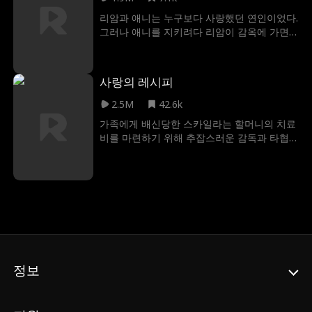
범"으로 낙인찍혀 있는 충격적인 광경을 목격
리암과 애니는 누구보다 사랑했던 연인이었다.
하게 된다. 게다가 아버지마저 어머니를 버리
그러나 애니를 지키려다 리암이 감옥에 가면
고 가정부를 새로운 "보몬트 부인"으로 들였
서 두 사람의 인생은 갈라지고 만다. 그 순간,
다. 블레어가 없는 사이 대체 무슨 일이 벌어진
부유한 홀랜드 가문의 수장은 리암이 상속자
걸까? 블레어는 가족의 배신 뒤에 숨겨진 진실
임을 밝히며, 그의 자유를 대가로 애니에게 떠
사랑의 레시피
을 밝혀내고 어머니를 위해 정의를 바로 세울
날 것을 강요한다. 애니는 사랑하는 이를 위해
수 있을까?
모든 진실을 숨기고 떠나며, 자신의 임신 사실
2.5M
42.6k
까지 감춘다. 6년이 흘러, 애니는 아들 헨리와
가족에게 배신당한 스카일라는 할머니의 치료
함께 조용히 살아가지만, 과거의 상처는 그녀
비를 마련하기 위해 추잡스러운 감독과 타협
를 놓아주지 않는다. 한편, 홀랜드 가문의 상속
하는 상황에 몰리게 된다. 그러나 우연히 클레
자가 된 리암은 애니를 향한 배신감과 여전한
인 그룹의 CEO 맥스웰과 하룻밤을 보낸 후 생
사랑으로 괴로워한다. 운명은 두 사람을 다시
각지도 못하게 임신하다니! 그 후 해외로 파견
만나게 하고, 리암은 애니를 붙잡으려 하지만,
된 스카일라는 6년 후 아들과 함께 돌아와 레
그녀는 헨리를 지키기 위해 그를 밀어낸다.리
스토랑을 열었다. 운명의 장난으로 스카일라와
암은 애니와 헨리를 되찾기 위해 모든 걸 걸기
맥스웰은 다시 만나게 되는데… 맥스웰은 하룻
로 결심한다. 과연 그는 과거의 벽을 허물고,
밤 인연을 가진 운명적인 여자라가 바로 스카
잃어버린 사랑과 가족을 되찾을 수 있을까?
일라임을 알게 될까?
정보