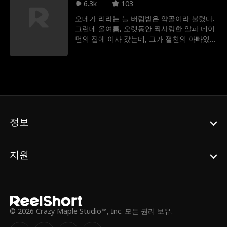
운 알파 놀란으로부터 무리로 돌아오라는 명
6.3k
103
령을 받는다. 데이지는 알파 놀란이 자신의 어
오메가 리라는 늘 버림받은 약골이라 불렸다.
머니를 죽인 범인이라고 생각하며 그를 증오
그런데 올여름, 오랫동안 짝사랑한 알파 데이
한다. 그럼에도 불구하고 데이지는 자꾸 놀란
먼의 집에 이사 갔는데, 그가 절친의 아빠였
에게 끌리게 된다. 과연 알파 놀란이 데이지의
다! 오래 참은 욕망이 터져 리라는 데이먼에게
운명의 짝일까?
첫날밤을 빼앗기는 환상을 꿈꾼다. 그런 알파
가 자신 같은 오메가를 사랑할 리 없고, 게다
가 아빠 절친이기도 하다. 마침내 금지된 스킨
십 후 진실이 드러난다. 혹시 둘이 운명인가?
정보
지원
© 2026 Crazy Maple Studio™, Inc. 모든 권리 보유.